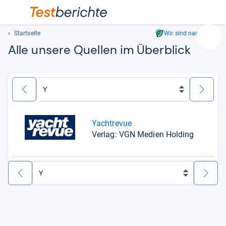
Startseite
Wir sind nachhaltig
Suc
Alle unsere Quellen im Überblick
Geben
Sie
mindest
drei
zurück
weiter
Zeichen
ein.
Vorschl
Yachtrevue
erschei
Verlag: VGN Medien Holding
automat
und
lassen
zurück
weiter
sich
mit
den
Pfeiltas
auswähl