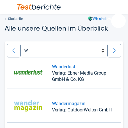
Startseite
Wir sind nachhaltig
Suc
Alle unsere Quellen im Überblick
Geben
Sie
mindest
drei
zurück
weiter
Zeichen
ein.
Wanderlust
Vorschl
Verlag: Ebner Media Group
erschei
GmbH & Co. KG
automat
und
lassen
sich
Wandermagazin
mit
Verlag: OutdoorWelten GmbH
den
Pfeiltas
auswähl