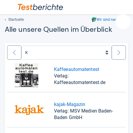
Startseite
Wir sind nachhaltig
Suc
Alle unsere Quellen im Überblick
Geben
Sie
mindest
drei
zurück
weiter
Zeichen
ein.
Kaffeeautomatentest
Vorschl
Verlag:
erschei
Kaffeeautomatentest.de
automat
und
lassen
sich
kajak-Magazin
mit
Verlag: MSV Medien Baden-
den
Baden GmbH
Pfeiltas
auswähl