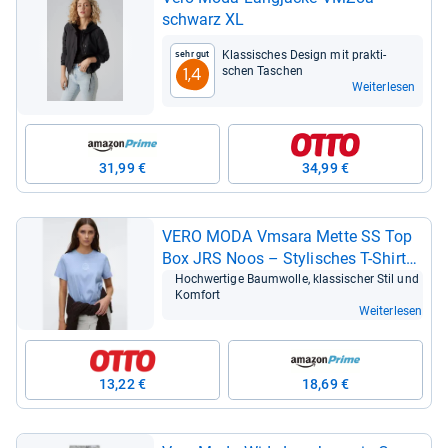
schwarz XL
Klas­si­sches Design mit prak­ti­
Sehr gut
schen Taschen
1,4
Weiterlesen
31,99 €
34,99 €
VERO MODA Vmsara Mette SS Top
Box JRS Noos – Sty­li­sches T-​Shirt
für Damen
Hoch­wer­tige Baum­wolle, klas­si­scher Stil und
Kom­fort
Weiterlesen
13,22 €
18,69 €