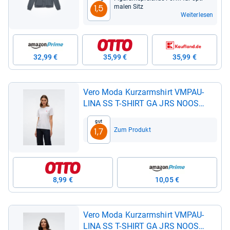
ma­len Sitz
1,5
Weiterlesen
32,99 €
35,99 €
35,99 €
Vero Moda Kurz­arms­hirt VMPAU­
LINA SS T-​SHIRT GA JRS NOOS
Baum­wolle, regu­lar fit
Gut
Zum Produkt
1,7
8,99 €
10,05 €
Vero Moda Kurz­arms­hirt VMPAU­
LINA SS T-​SHIRT GA JRS NOOS