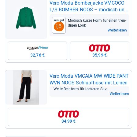
Vero Moda Bom­ber­ja­cke VMCOCO
L/S BOM­BER NOOS – modisch und
fle­xi­bel
Modisch kurze Form für einen tren­
Sehr gut
di­gen Look
1,5
Weiterlesen
32,76 €
35,99 €
Vero Moda VMCAIA MW WIDE PANT
WVN NOOS Schlupf­hose mit Lei­nen
Weite Bein­form für locke­ren Sitz
Weiterlesen
34,99 €