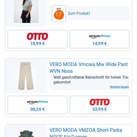
Baum­wolle, regu­lar fit
Gut
Zum Produkt
1,7
10,99 €
14,99 €
VERO MODA Vmcaia Mw Wide Pant
WVN Noos
Weit geschnit­te­ner Bein­schnitt für hohen Tra­
ge­kom­fort
Weiterlesen
30,20 €
33,99 €
VERO MODA VMZOA Short Parka
NOOS für Damen