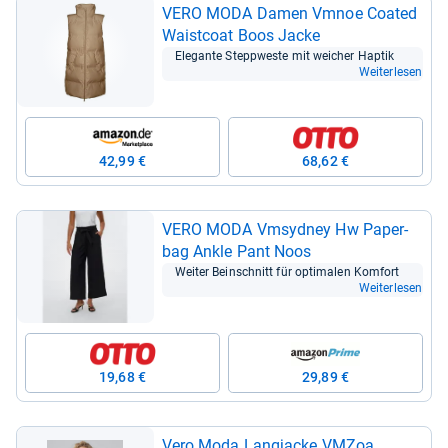
VERO MODA Damen Vmnoe Coa­ted
Waist­coat Boos Jacke
Ele­gante Stepp­weste mit wei­cher Hap­tik
Weiterlesen
42,99 €
68,62 €
VERO MODA Vmsyd­ney Hw Paper­
bag Ankle Pant Noos
Wei­ter Bein­schnitt für opti­ma­len Kom­fort
Weiterlesen
19,68 €
29,89 €
Vero Moda Lang­ja­cke VMZoa