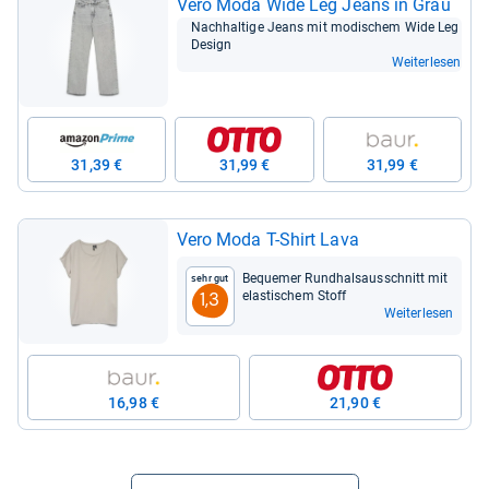
Vero Moda Wide Leg Jeans in Grau
Nach­hal­tige Jeans mit modi­schem Wide Leg
Design
Weiterlesen
31,39 €
31,99 €
31,99 €
Vero Moda T-​Shirt Lava
Beque­mer Rund­hals­aus­schnitt mit
Sehr gut
elas­ti­schem Stoff
1,3
Weiterlesen
16,98 €
21,90 €