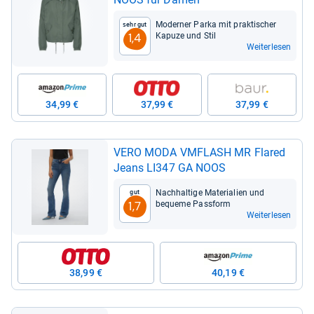
Moder­ner Parka mit prak­ti­scher
Sehr gut
Kapuze und Stil
1,4
Weiterlesen
34,99 €
37,99 €
37,99 €
VERO MODA VMFLASH MR Fla­red
Jeans LI347 GA NOOS
Nach­hal­tige Mate­ria­lien und
Gut
bequeme Pass­form
1,7
Weiterlesen
38,99 €
40,19 €