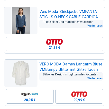
Vero Moda Strickja­cke VMFAN­TA­
STIC LS O-​NECK CABLE CAR­DI­GAN
blau S (36)
Pfle­ge­leicht und maschi­nen­wasch­bar
Weiterlesen
21,99 €
VERO MODA Damen Lang­arm Bluse
VMBumpy Glit­ter mit Glit­zer­fä­den
Stil­vol­les Design mit glit­zern­den Akzen­ten
Weiterlesen
20,95 €
20,99 €