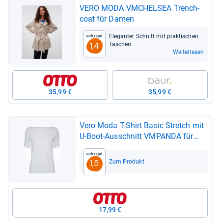
VERO MODA VMCHEL­SEA Tren­ch­
coat für Damen
Ele­gan­ter Schnitt mit prak­ti­schen
Sehr gut
Taschen
1,4
Weiterlesen
35,99 €
35,99 €
Vero Moda T-​Shirt Basic Stretch mit
U-​Boot-​Aus­schnitt VMPANDA für
Damen nach­hal­tig Slim Fit ohne
Sehr gut
Kra­gen Kurz­arm uni­far­ben elas­tisch
Zum Produkt
1,5
17,99 €