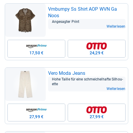
Vmbumpy Ss Shirt AOP WVN Ga
Noos
Ange­sag­ter Print
Weiterlesen
17,50 €
24,29 €
Vero Moda Jeans
Hohe Taille für eine schmei­chel­hafte Sil­hou­
ette
Weiterlesen
27,99 €
27,99 €