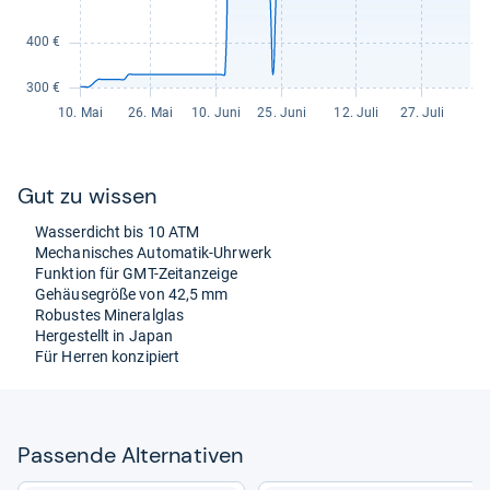
Gut zu wis­sen
Was­ser­dicht bis 10 ATM
Mecha­ni­sches Auto­ma­tik-​Uhr­werk
Funk­tion für GMT-​Zeit­an­zeige
Gehäu­se­größe von 42,5 mm
Robus­tes Mine­ral­glas
Her­ge­stellt in Japan
Für Her­ren kon­zi­piert
Pas­sende Alter­na­ti­ven