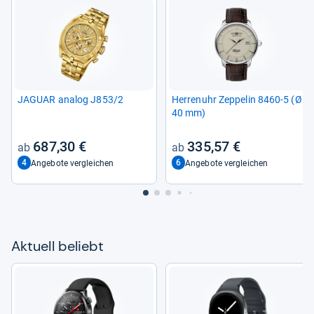
JAGUAR ana­log J853/2
Her­ren­uhr Zep­pe­lin 8460-​5 (Ø
40 mm)
687,30 €
335,57 €
4
6
Angebote vergleichen
Angebote vergleichen
Aktu­ell beliebt