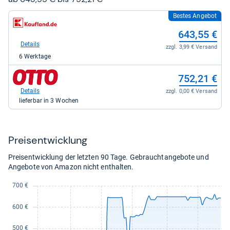
Bestes Angebot
zum
Shop:
643,55 €
bei
Kaufland
Details
zzgl. 3,99 € Versand
für
6 Werktage
643,55
kaufen.
zum
752,21 €
Shop:
bei
Details
zzgl. 0,00 € Versand
Otto.de
lieferbar in 3 Wochen
für
752,21
kaufen.
Preis­ent­wick­lung
Preisentwicklung der letzten 90 Tage. Gebrauchtangebote und
Angebote von Amazon nicht enthalten.