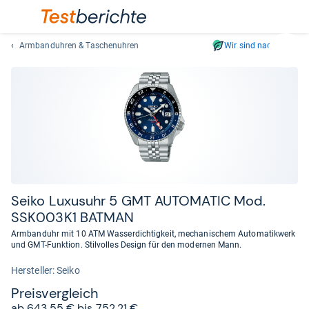
Armbanduhren & Taschenuhren
Wir sind nachhaltig
Suc
Geben
Sie
mindest
drei
Zeichen
ein.
Vorschl
erschei
automat
Seiko Luxu­suhr 5 GMT AUTO­MA­TIC Mod.
und
SSK003K1 BAT­MAN
lassen
Armbanduhr mit 10 ATM Wasserdichtigkeit, mechanischem Automatikwerk
sich
und GMT-Funktion. Stilvolles Design für den modernen Mann.
mit
Her­stel­ler: Seiko
den
Pfeiltas
Preis­ver­gleich
auswähl
ab 643,55 € bis 752,21 €