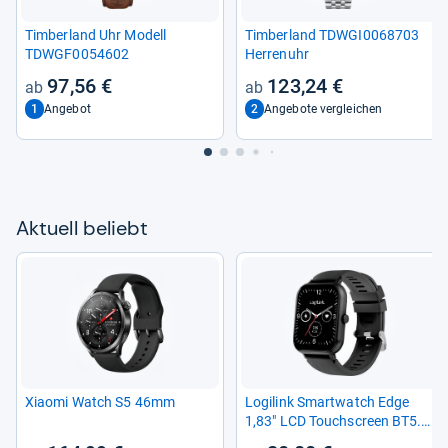
Tim­ber­land Uhr Modell
Tim­ber­land TDWGI0068703
TDWGF0054602
Her­ren­uhr
97,56 €
123,24 €
1
2
Angebot
Angebote vergleichen
Aktu­ell beliebt
Xiaomi Watch S5 46mm
Logi­link Smart­watch Edge
1,83" LCD Touch­s­creen BT5.2
black