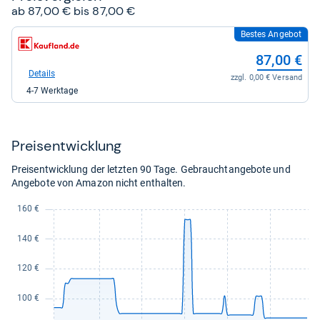
ab 87,00 € bis 87,00 €
Bestes Angebot
zum
Shop:
87,00 €
bei
Kaufland
Details
zzgl. 0,00 € Versand
für
4-7 Werktage
87,00
kaufen.
Preis­ent­wick­lung
Preisentwicklung der letzten 90 Tage. Gebrauchtangebote und
Angebote von Amazon nicht enthalten.