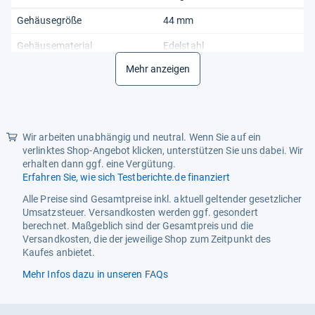
Gehäusegröße
44 mm
Gehäusematerial
Edelstahl
Mehr anzeigen
Individualisiert
Nein
Lünettenfarbe
Silber
Mit Original-
Ja
Box/Originalverpackung
Wir arbeiten unabhängig und neutral. Wenn Sie auf ein
verlinktes Shop-Angebot klicken, unterstützen Sie uns dabei. Wir
Mit Original-Papieren
Ja
erhalten dann ggf. eine Vergütung.
Erfahren Sie, wie sich Testberichte.de finanziert
Modell
Tommy Hilfiger Multi
Zifferblatt
Alle Preise sind Gesamtpreise inkl. aktuell geltender gesetzlicher
Umsatzsteuer. Versandkosten werden ggf. gesondert
Produktart
Armbanduhr
berechnet. Maßgeblich sind der Gesamtpreis und die
Versandkosten, die der jeweilige Shop zum Zeitpunkt des
Referenznummer
1791707
Kaufes anbietet.
Stil
Mehr Infos dazu in unseren FAQs
traditional
Uhrenform
Rund