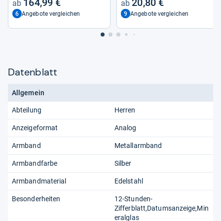
164,99 €
20,80 €
6
9
Angebote vergleichen
Angebote vergleichen
Datenblatt
Allgemein
Abteilung
Herren
Anzeigeformat
Analog
Armband
Metallarmband
Armbandfarbe
Silber
Armbandmaterial
Edelstahl
Besonderheiten
12-Stunden-
Zifferblatt,Datumsanzeige,Min
eralglas