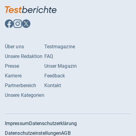
Uhrengehäuse-Farbe
Silber
Uhrwerk
Quarz
Auf
Auf
Auf
Vintage
Nein
Facebook
Instagram
X
folgen
folgen
folgen
Wasserdichtigkeit
50 m (5 ATM)
Über uns
Testmagazine
Zifferblatt-Einteilung
Arabische Ziffern
Unsere Redaktion
FAQ
Zifferblattfarbe
Dunkelgrau
Presse
Unser Magazin
Karriere
Feedback
Partnerbereich
Kontakt
Unsere Kategorien
Impressum
Datenschutzerklärung
Datenschutzeinstellungen
AGB