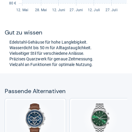
Gut zu wis­sen
Edel­stahl-​Gehäuse für hohe Lang­le­big­keit.
Was­ser­dicht bis 50 m für All­tags­taug­lich­keit.
Viel­sei­ti­ger Stil für ver­schie­dene Anlässe.
Prä­zi­ses Quarz­werk für genaue Zeit­mes­sung.
Viel­zahl an Funk­tio­nen für opti­male Nut­zung.
Pas­sende Alter­na­ti­ven