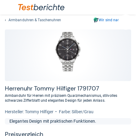
Armbanduhren & Taschenuhren
Wir sind nachhaltig
Suc
Geben
Sie
mindest
drei
Zeichen
ein.
Vorschl
erschei
automat
Her­ren­uhr Tommy Hil­fi­ger 1791707
und
Armbanduhr für Herren mit präzisem Quarzmechanismus, stilvolles
lassen
schwarzes Zifferblatt und elegantes Design für jeden Anlass.
sich
Her­stel­ler: Tommy Hilfiger
Farbe: Silber/Grau
mit
den
Elegantes Design mit praktischen Funktionen.
Pfeiltas
auswähl
Preis­ver­gleich