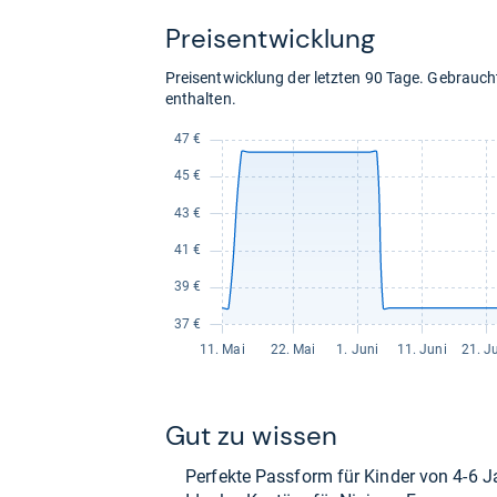
Preis­ent­wick­lung
Preisentwicklung der letzten 90 Tage. Gebrau
enthalten.
Gut zu wis­sen
Per­fekte Pass­form für Kin­der von 4-​6 J