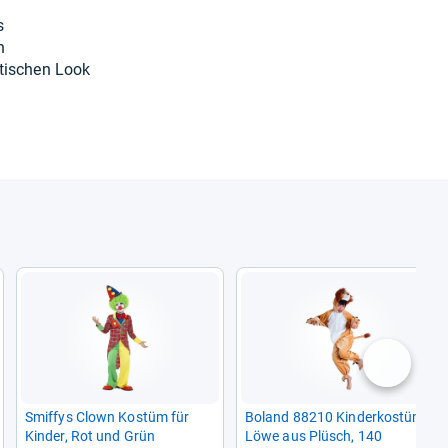
s
n
­ti­schen Look
nächste
Smiffys Clown Kostüm für
Boland 88210 Kin­der­ko­stüm
Kin­der, Rot und Grün
Löwe aus Plüsch, 140