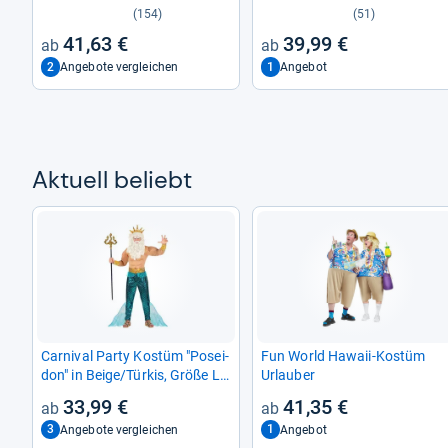
Jahre/140
(154)
(51)
41,63 €
39,99 €
2
1
Angebote vergleichen
Angebot
Aktu­ell beliebt
Car­ni­val Party Kostüm "Posei­
Fun World Hawaii-​Kostüm
don" in Beige/Tür­kis, Größe L
Urlau­ber
für Her­ren
33,99 €
41,35 €
3
1
Angebote vergleichen
Angebot