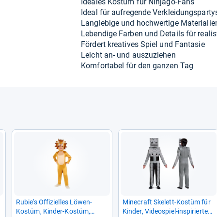
Idea­les Kostüm für Nin­jago-​Fans
Ideal für auf­re­gende Ver­klei­dungs­par­ty
Lang­le­bige und hoch­wer­tige Mate­ria­lie
Leben­dige Far­ben und Details für rea­lis
För­dert krea­ti­ves Spiel und Fan­ta­sie
Leicht an-​ und aus­zu­zie­hen
Kom­for­ta­bel für den gan­zen Tag
Rubie's Offi­zi­el­les Löwen-​
Mine­craft Ske­lett-​Kostüm für
Kostüm, Kin­der-​Kostüm,
Kin­der, Video­spiel-​inspi­rier­tes