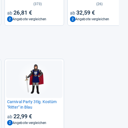
(373)
(26)
26,81 €
32,59 €
2
2
Angebote vergleichen
Angebote vergleichen
Car­ni­val Party 3tlg. Kostüm
"Rit­ter" in Blau
22,99 €
2
Angebote vergleichen