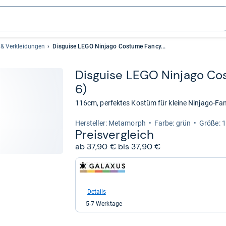
& Verkleidungen
Disguise LEGO Ninjago Costume Fancy...
Dis­guise LEGO Nin­jago Co
6)
116cm, perfektes Kostüm für kleine Ninjago-Fa
Her­stel­ler: Metamorph
Farbe: grün
Größe: 
Preis­ver­gleich
ab 37,90 € bis 37,90 €
zum
Shop:
bei
galaxus
Details
für
5-7 Werktage
37,90
kaufen.