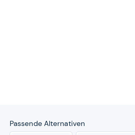
Pas­sende Alter­na­ti­ven