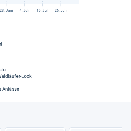
el
­ter
ld­läu­fer-​Look
te Anlässe