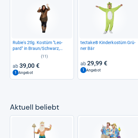
Rubie's 2tlg. Kostüm "Leo­
tec­take® Kin­der­ko­stüm Grü­
pard" in Braun/Schwarz,
ner Bär
Größe 48
(11)
29,99 €
39,00 €
1
Angebot
1
Angebot
Aktu­ell beliebt