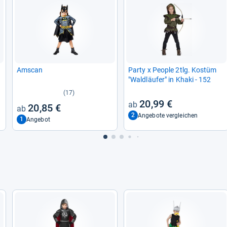
Amscan
Party x Peo­ple 2tlg. Kostüm
"Wald­läu­fer" in Khaki -​ 152
(17)
20,99 €
20,85 €
2
Angebote vergleichen
1
Angebot