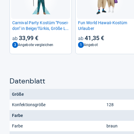
Car­ni­val Party Kostüm "Posei­
Fun World Hawaii-​Kostüm
don" in Beige/Tür­kis, Größe L
Urlau­ber
für Her­ren
33,99 €
41,35 €
3
1
Angebote vergleichen
Angebot
Datenblatt
Größe
Konfektionsgröße
128
Farbe
Farbe
braun