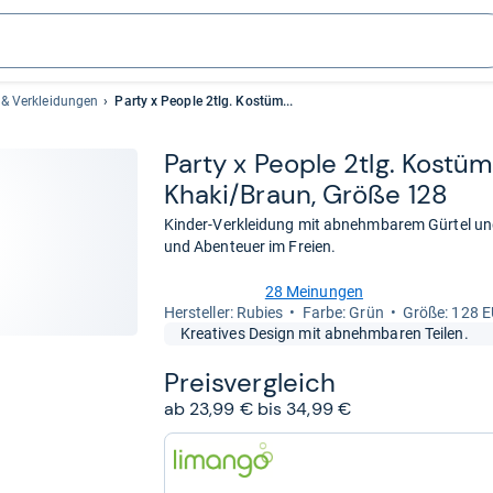
& Verkleidungen
Party x People 2tlg. Kostüm...
Party x Peo­ple 2tlg. Kostüm 
Khaki/Braun, Größe 128
Kinder-Verkleidung mit abnehmbarem Gürtel und 
und Abenteuer im Freien.
28 Meinungen
4,6
Her­stel­ler: Rubies
Farbe: Grün
Größe: 128 
von
Kreatives Design mit abnehmbaren Teilen.
5
Sternen
Preis­ver­gleich
ab 23,99 € bis 34,99 €
zum
Shop:
bei