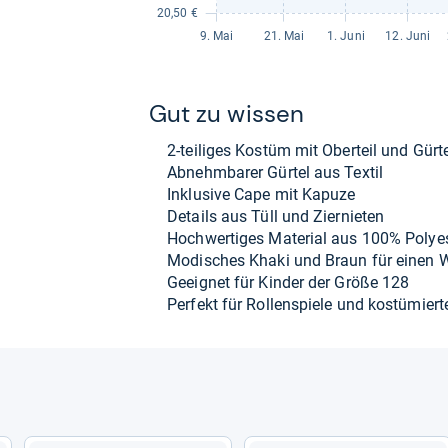
Gut zu wis­sen
2-​tei­li­ges Kostüm mit Ober­teil und Gür­t
Abnehm­ba­rer Gür­tel aus Tex­til
Inklu­sive Cape mit Kapuze
Details aus Tüll und Zier­nie­ten
Hoch­wer­ti­ges Mate­rial aus 100% Poly­es
Modi­sches Khaki und Braun für einen Wa
Geeig­net für Kin­der der Größe 128
Per­fekt für Rol­len­spiele und kostü­mier