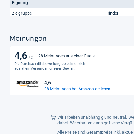
Eignung
Zielgruppe
Kinder
Meinungen
4,6
4,6
28 Meinungen aus einer Quelle
/ 5
von
Die Durchschnittsbewertung berechnet sich
5
aus allen Meinungen unserer Quellen.
Sternen
4,6
4,6
28 Meinungen bei Amazon.de lesen
von
5
Sternen
Wir arbeiten unabhängig und neutral. Wen
dabei. Wir erhalten dann ggf. eine Vergü
Alle Preise sind Gesamtpreise inkl. aktu