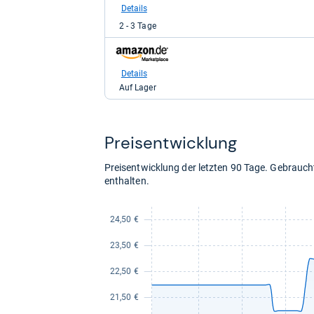
Limango
Details
für
2 - 3 Tage
23,99
kaufen.
zum
Shop:
bei
Details
Amazon.de
Auf Lager
für
34,99
kaufen.
Preis­ent­wick­lung
Preisentwicklung der letzten 90 Tage. Gebrau
enthalten.