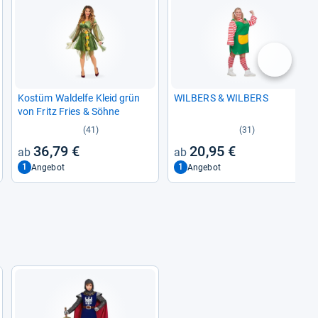
nächste
Kostüm Wal­delfe Kleid grün
WIL­BERS & WIL­BERS
von Fritz Fries & Söhne
(41)
(31)
36,79 €
20,95 €
1
1
Angebot
Angebot