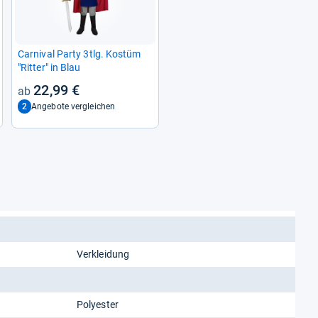
Car­ni­val Party 3tlg. Kostüm
"Rit­ter" in Blau
22,99 €
2
Angebote vergleichen
Verkleidung
Polyester