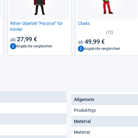
Rit­ter-​Ober­teil "Par­zi­val" für
Chaks
Kin­der
(72)
27,99 €
49,99 €
2
Angebote vergleichen
2
Angebote vergleichen
Allgemein
Produkttyp
Material
Material