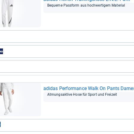
Bequeme Pass­form aus hoch­wer­ti­gem Mate­rial
adi­das Per­for­mance Walk On Pants Dame
Atmungs­ak­tive Hose für Sport und Frei­zeit