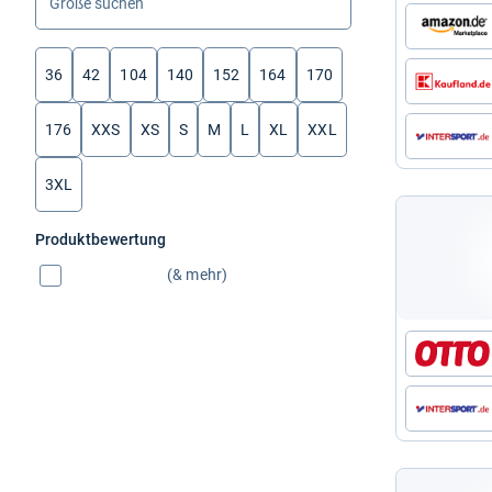
suchen
36
42
104
140
152
164
170
176
XXS
XS
S
M
L
XL
XXL
3XL
Produktbewertung
(& mehr)