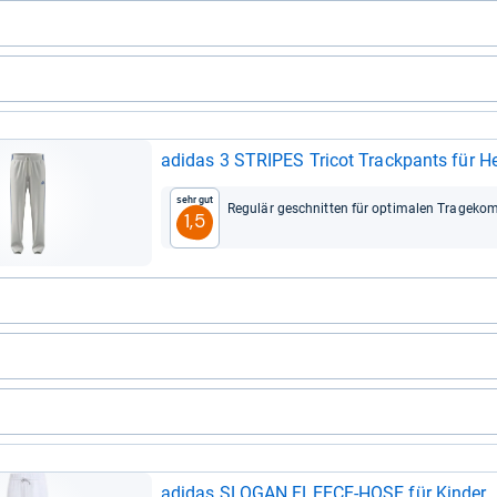
adi­das 3 STRI­PES Tri­cot Track­pants für H
Sehr gut
Regu­lär geschnit­ten für opti­ma­len Tra­ge­kom
1,5
adi­das SLO­GAN FLEECE-​HOSE für Kin­der