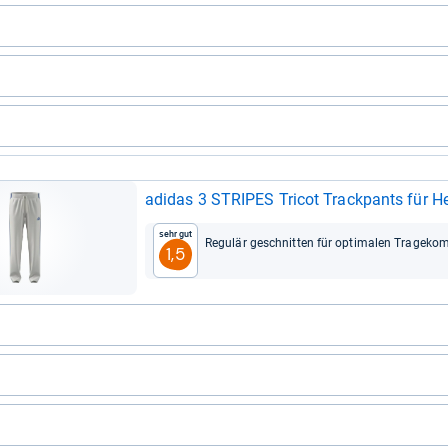
adi­das 3 STRI­PES Tri­cot Track­pants für He
Sehr gut
Regu­lär geschnit­ten für opti­ma­len Tra­ge­kom
1,5