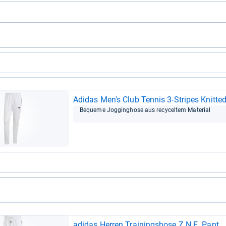
Adi­das Men's Club Ten­nis 3-​Stri­pes Knit­t
Bequeme Jog­ging­hose aus recy­cel­tem Mate­rial
adi­das Her­ren Trai­nings­hose Z.N.E. Pant