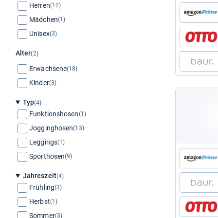
Herren
(12)
Mädchen
(1)
Unisex
(3)
Alter
(2)
Erwachsene
(18)
Kinder
(3)
Typ
(4)
Funktionshosen
(1)
Jogginghosen
(13)
Leggings
(1)
Sporthosen
(9)
Jahreszeit
(4)
Frühling
(3)
Herbst
(1)
Sommer
(3)