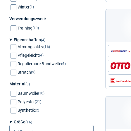
Winter
(1)
Verwendungszweck
Training
(19)
Eigenschaften
(4)
Atmungsaktiv
(16)
Pflegeleicht
(4)
Regulierbare Bundweite
(6)
Stretch
(9)
Material
(3)
Baumwolle
(10)
Polyester
(21)
Synthetik
(2)
Größe
(16)
Größe