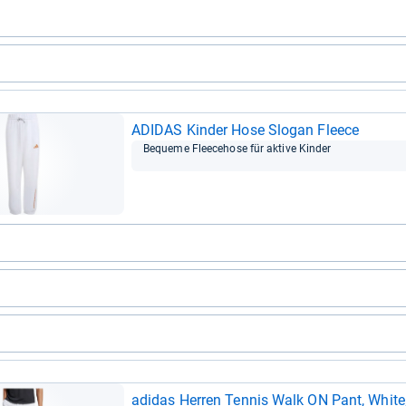
ADI­DAS Kin­der Hose Slo­gan Fleece
Bequeme Flee­ce­hose für aktive Kin­der
adi­das Her­ren Ten­nis Walk ON Pant, White