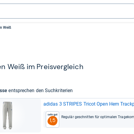
n Weiß
n Weiß im Preis­ver­gleich
isse
ent­spre­chen den Such­kri­te­rien
adi­das 3 STRI­PES Tri­cot Open Hem Track­p
Sehr gut
Regu­lär geschnit­ten für opti­ma­len Tra­ge­kom
1,5