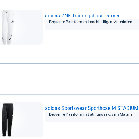
adi­das ZNE Trai­nings­hose Damen
Bequeme Pass­form mit nach­hal­ti­gen Mate­ria­lien
adi­das Sports­wear Sport­hose M STA­DIU
Bequeme Pass­form mit atmungs­ak­ti­vem Mate­rial