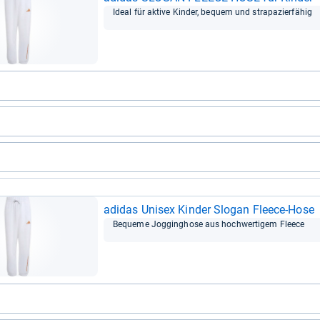
Ideal für aktive Kin­der, bequem und stra­pa­zier­fä­hig
adi­das Uni­sex Kin­der Slo­gan Fleece-​Hose
Bequeme Jog­ging­hose aus hoch­wer­ti­gem Fleece