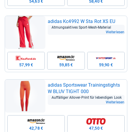
54,63 €
58,40 €
adi­das Kc4992 W Sta Rot XS EU
Atmungs­ak­ti­ves Sport-​Mesh-​Mate­rial
Weiterlesen
57,99 €
59,85 €
59,90 €
adi­das Sports­wear Trai­nings­tights
W BLUV TIGHT 000
Auf­fäl­li­ger All­over-​Print für leben­di­gen Look
Weiterlesen
42,78 €
47,50 €