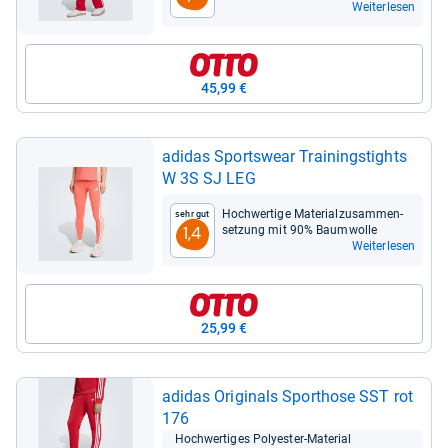
Weiterlesen
45,99 €
adi­das Sports­wear Trai­nings­tights
W 3S SJ LEG
Hoch­wer­tige Mate­ri­al­zu­sam­men­
Sehr gut
set­zung mit 90% Baum­wolle
1,4
Weiterlesen
25,99 €
adi­das Ori­gi­nals Sport­hose SST rot
176
Hoch­wer­ti­ges Poly­es­ter-​Mate­rial