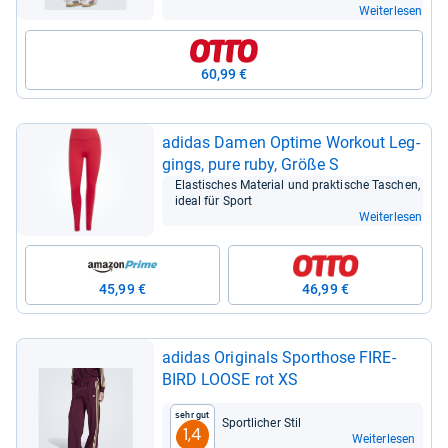
Weiterlesen
60,99 €
adi­das Damen Optime Wor­k­out Leg­
gings, pure ruby, Größe S
Elas­ti­sches Mate­rial und prak­ti­sche Taschen,
ideal für Sport
Weiterlesen
45,99 €
46,99 €
adi­das Ori­gi­nals Sport­hose FIRE­
BIRD LOOSE rot XS
Sehr gut
Sport­li­cher Stil
1,4
Weiterlesen