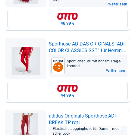
Weiterlesen
48,99 €
Sport­hose ADI­DAS ORI­GI­NALS "ADI­
CO­LOR CLAS­SICS SST" für Her­ren,
Gr. XXL
Sport­li­cher Stil mit hohem Tra­ge­
Sehr gut
kom­fort
1,3
Weiterlesen
44,99 €
adi­das Ori­gi­nals Sport­hose ADI­
BREAK TP rot L
Elas­ti­sche Jog­ging­hose für Damen, modi­
scher Look