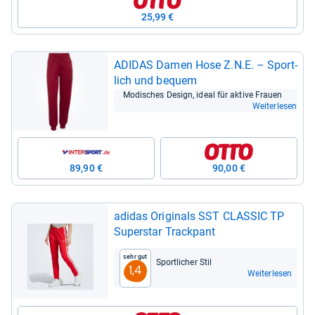
25,99 €
ADI­DAS Damen Hose Z.N.E. – Sport­
lich und bequem
Modi­sches Design, ideal für aktive Frauen
Weiterlesen
89,90 €
90,00 €
adi­das Ori­gi­nals SST CLAS­SIC TP
Super­star Track­pant
Sehr gut
Sport­li­cher Stil
1,4
Weiterlesen