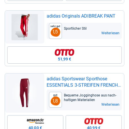
adi­das Ori­gi­nals ADI­BREAK PANT
Sehr gut
Sport­li­cher Stil
1,5
Weiterlesen
51,99 €
adi­das Sports­wear Sport­hose
ESSEN­TI­ALS 3-​STREI­FEN FRENCH
TERRY
Bequeme Jog­ging­hose aus nach­
Gut
hal­ti­gen Mate­ria­lien
1,8
Weiterlesen
40,00 €
40,99 €