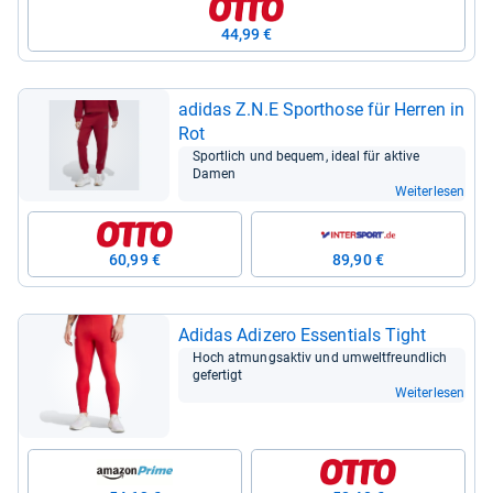
44,99 €
adi­das Z.N.E Sport­hose für Her­ren in
Rot
Sport­lich und bequem, ideal für aktive
Damen
Weiterlesen
60,99 €
89,90 €
Adi­das Adi­zero Essen­ti­als Tight
Hoch atmungs­ak­tiv und umwelt­freund­lich
gefer­tigt
Weiterlesen