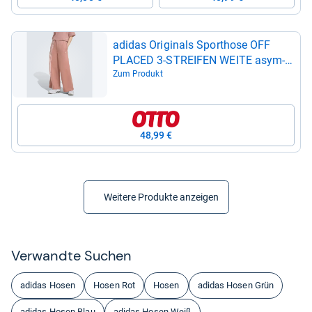
adi­das Ori­gi­nals Sport­hose OFF
PLA­CED 3-​STREI­FEN WEITE asym­
me­tri­sche 3-​Strei­fen, für Lauf­trai­
Zum Produkt
ning, lockere Pass­form
48,99 €
Weitere Produkte anzeigen
Ver­wandte Suchen
adidas Hosen
Hosen Rot
Hosen
adidas Hosen Grün
adidas Hosen Blau
adidas Hosen Weiß