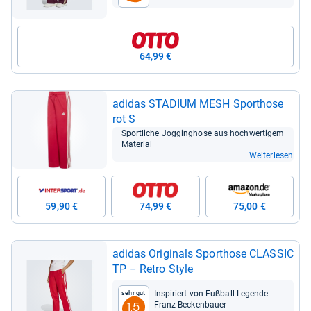
64,99 €
adi­das STA­DIUM MESH Sport­hose
rot S
Sport­li­che Jog­ging­hose aus hoch­wer­ti­gem
Mate­rial
Weiterlesen
59,90 €
74,99 €
75,00 €
adi­das Ori­gi­nals Sport­hose CLAS­SIC
TP – Retro Style
Inspi­riert von Fuß­ball-​Legende
Sehr gut
Franz Becken­bauer
1,5