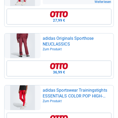
Weiterlesen
27,99 €
adi­das Ori­gi­nals Sport­hose
NEUCLAS­SICS
Zum Produkt
36,99 €
adi­das Sports­wear Trai­nings­tights
ESSEN­TI­ALS COLOR POP HIGH-​
WAIS­TED LEG­GINGS
Zum Produkt