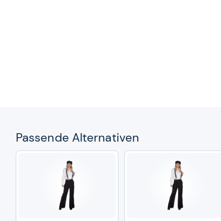
Pas­sende Alter­na­ti­ven