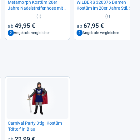
Meta­morph Kostüm 20er
WIL­BERS 320376 Damen
Jahre Nadel­strei­fen­hose mit
Kostüm im 20er Jahre Stil, 3-​
Mütze
tei­lig
(1)
(1)
49,95 €
67,95 €
2
2
Angebote vergleichen
Angebote vergleichen
Car­ni­val Party 3tlg. Kostüm
"Rit­ter" in Blau
22,99 €