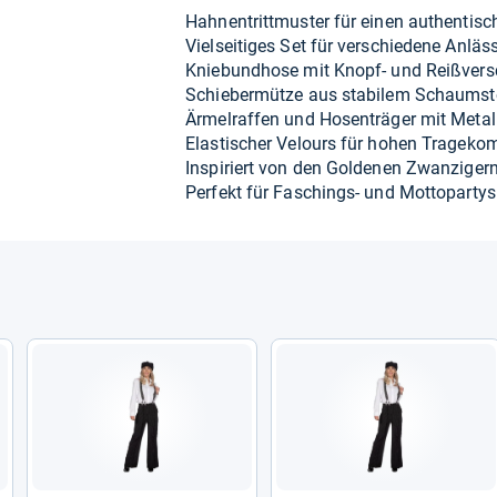
Hah­nen­tritt­mus­ter für einen authen­ti­
Viel­sei­ti­ges Set für ver­schie­dene Anläs
Knie­bund­hose mit Knopf-​ und Reiß­ver­
Schie­ber­mütze aus sta­bi­lem Schaum­st
Ärmel­raf­fen und Hosen­trä­ger mit Metall­c
Elas­ti­scher Velours für hohen Tra­ge­kom
Inspi­riert von den Gol­de­nen Zwan­zi­ger
Per­fekt für Faschings-​ und Mot­to­par­tys