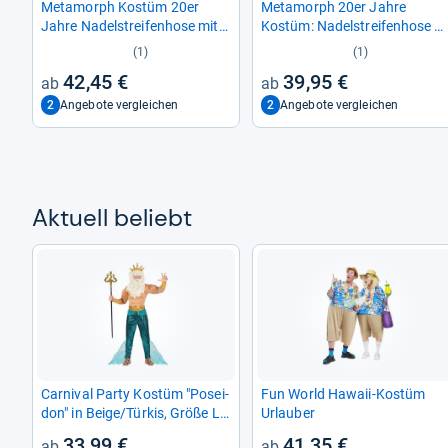
Meta­morph Kostüm 20er
Meta­morph 20er Jahre
Jahre Nadel­strei­fen­hose mit
Kostüm: Nadel­strei­fen­hose &
Mütze
Mütze im Gatsby-​Style
(1)
(1)
42,45 €
39,95 €
2
2
Angebote vergleichen
Angebote vergleichen
Aktu­ell beliebt
Car­ni­val Party Kostüm "Posei­
Fun World Hawaii-​Kostüm
don" in Beige/Tür­kis, Größe L
Urlau­ber
für Her­ren
33,99 €
41,35 €