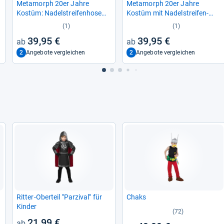
Meta­morph 20er Jahre
Meta­morph 20er Jahre
Kostüm: Nadel­strei­fen­hose
Kostüm mit Nadel­strei­fen­
mit Schie­ber­mütze
hose und Mütze
(1)
(1)
39,95 €
39,95 €
2
2
Angebote vergleichen
Angebote vergleichen
Rit­ter-​Ober­teil "Par­zi­val" für
Chaks
Kin­der
(72)
21,99 €