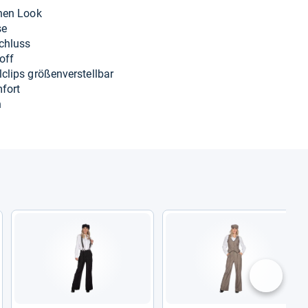
schen Look
se
schluss
off
lips grö­ßen­ver­stell­bar
­fort
n
nächste