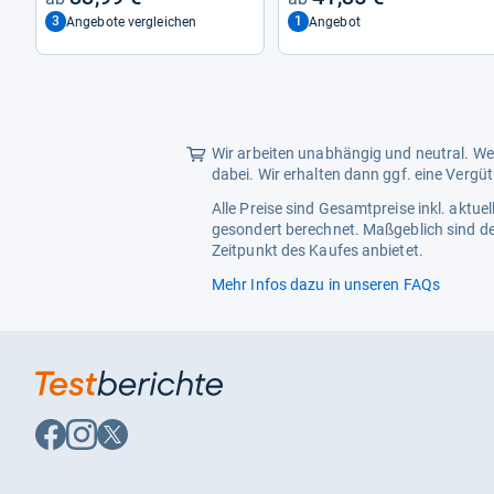
3
1
Angebote vergleichen
Angebot
Wir arbeiten unabhängig und neutral. Wen
dabei. Wir erhalten dann ggf. eine Vergü
Alle Preise sind Gesamtpreise inkl. aktu
gesondert berechnet. Maßgeblich sind de
Zeitpunkt des Kaufes anbietet.
Mehr Infos dazu in unseren FAQs
Auf
Auf
Auf
Facebook
Instagram
X
folgen
folgen
folgen