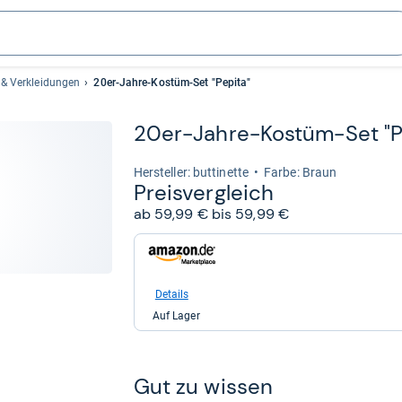
& Verkleidungen
20er-Jahre-Kostüm-Set "Pepita"
20er-​Jahre-​Kostüm-​Set "P
Her­stel­ler: buttinette
Farbe: Braun
Preis­ver­gleich
ab 59,99 € bis 59,99 €
zum
Shop:
bei
Amazon.de
Details
für
Auf Lager
59,99
kaufen.
Gut zu wis­sen