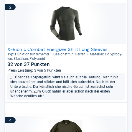
2
X-Bionic Combat Energizer Shirt Long Sleeves
Typ: Funk­ti­ons­un­ter­hemd
Geeig­net für: Her­ren
Mate­rial: Poly­pro­py­
len, Elasthan, Poly­amid
32 von 37 Punkten
Preis/Leistung: 3 von 5 Punkten
„... Über das Körpergefühl wirkt sie auch auf die Haltung. Man fühlt
sich souveräner und stärker und hält sich aufrechter. Nachteil der
Unterwäsche: Der künstlich-chemische Geruch ist zunächst sehr
unangenehm. Zum Glück nahm er aber schon nach der ersten
Wäsche deutlich ab.“
4