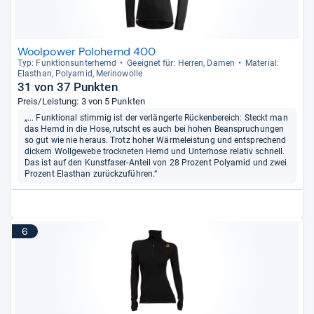
Woolpower Polohemd 400
Typ: Funk­ti­ons­un­ter­hemd
Geeig­net für: Her­ren, Damen
Mate­rial:
Elasthan, Poly­amid, Meri­no­wolle
31 von 37 Punkten
Preis/Leistung: 3 von 5 Punkten
„... Funktional stimmig ist der verlängerte Rückenbereich: Steckt man
das Hemd in die Hose, rutscht es auch bei hohen Beanspruchungen
so gut wie nie heraus. Trotz hoher Wärmeleistung und entsprechend
dickem Wollgewebe trockneten Hemd und Unterhose relativ schnell.
Das ist auf den Kunstfaser-Anteil von 28 Prozent Polyamid und zwei
Prozent Elasthan zurückzuführen.“
6