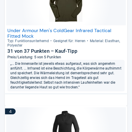
Under Armour Men's ColdGear Infrared Tactical
Fitted Mock
Typ: Funk­ti­ons­un­ter­hemd
Geeig­net für: Her­ren
Mate­rial: Elasthan,
Poly­es­ter
31 von 37 Punkten – Kauf-Tipp
Preis/Leistung: 5 von 5 Punkten
„... Die Innenseite ist jeweils etwas aufgeraut, was sich angenehm
anfühlt. ... Infrared ist eine Beschichtung, die Körperwärme aufnimmt
und speichert. Die Wärmeleistung ist dementsprechend sehr gut.
Gleichzeitig erwies sich das Hemd im Tragetest als gut
feuchtigkeitsleitend: Selbst nach intensiven Laufeinheiten war die
darunter liegende Haut so gut wie trocken.“
4