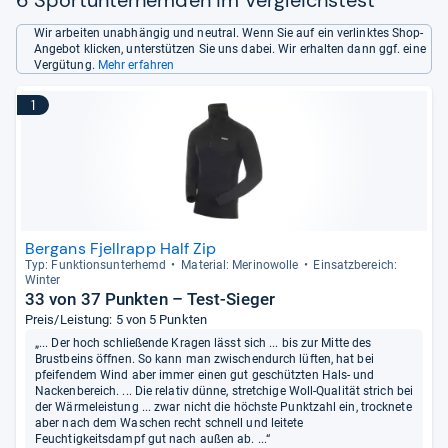
Wir arbeiten unabhängig und neutral. Wenn Sie auf ein verlinktes Shop-
Angebot klicken, unterstützen Sie uns dabei. Wir erhalten dann ggf. eine
Vergütung.
Mehr erfahren
1
Bergans Fjellrapp Half Zip
Typ: Funk­ti­ons­un­ter­hemd
Mate­rial: Meri­no­wolle
Ein­satz­be­reich:
Win­ter
33 von 37 Punkten – Test-Sieger
Preis/Leistung: 5 von 5 Punkten
„... Der hoch schließende Kragen lässt sich ... bis zur Mitte des
Brustbeins öffnen. So kann man zwischendurch lüften, hat bei
pfeifendem Wind aber immer einen gut geschützten Hals- und
Nackenbereich. ... Die relativ dünne, stretchige Woll-Qualität strich bei
der Wärmeleistung ... zwar nicht die höchste Punktzahl ein, trocknete
aber nach dem Waschen recht schnell und leitete
Feuchtigkeitsdampf gut nach außen ab. ...“