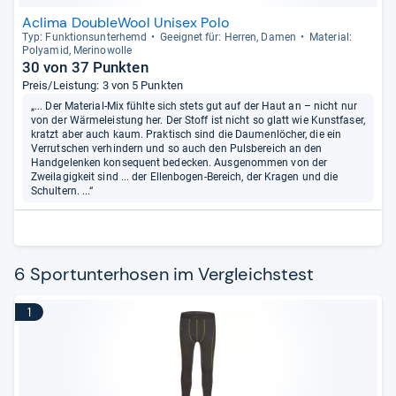
Aclima DoubleWool Unisex Polo
Typ: Funk­ti­ons­un­ter­hemd
Geeig­net für: Her­ren, Damen
Mate­rial:
Poly­amid, Meri­no­wolle
30 von 37 Punkten
Preis/Leistung: 3 von 5 Punkten
„... Der Material-Mix fühlte sich stets gut auf der Haut an – nicht nur
von der Wärmeleistung her. Der Stoff ist nicht so glatt wie Kunstfaser,
kratzt aber auch kaum. Praktisch sind die Daumenlöcher, die ein
Verrutschen verhindern und so auch den Pulsbereich an den
Handgelenken konsequent bedecken. Ausgenommen von der
Zweilagigkeit sind ... der Ellenbogen-Bereich, der Kragen und die
Schultern. ...“
6 Sportunterhosen im Vergleichstest
1