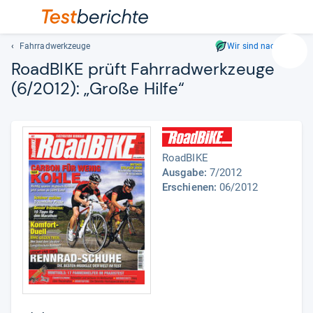
Fahrradwerkzeuge
Wir sind nachhaltig
Suc
Road­BIKE prüft Fahr­rad­werk­zeuge
Geben
(6/2012): „Große Hilfe“
Sie
mindest
drei
Zeichen
ein.
RoadBIKE
Vorschl
Ausgabe:
7/2012
erschei
Erschienen:
06/2012
automat
und
lassen
sich
mit
den
Pfeiltas
auswähl