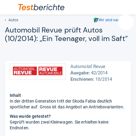
Autos
Wir sind nachhaltig
Suc
Auto­mo­bil Revue prüft Autos
Geben
(10/2014): „Ein Tee­na­ger, voll im Saft“
Sie
mindest
drei
Zeichen
ein.
Automobil Revue
Vorschl
Ausgabe:
42/2014
Erschienen:
10/2014
erschei
automat
und
Inhalt
lassen
In der dritten Generation tritt der Skoda Fabia deutlich
sich
sportlicher auf. Gross ist das Angebot an Antriebsvarianten.
mit
Was wurde getestet?
den
Geprüft wurden zwei Kleinwagen. Sie erhielten keine
Pfeiltas
Endnoten.
auswähl