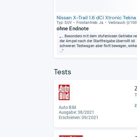
Nissan X-Trail 1.6 dCi Xtronic Tekna
Typ: SUV
Front­an­trieb: Ja
Ver­brauch (l/100
ohne Endnote
„... Besonders mit dem stufenlosen Getriebe ve
der Ampel nach der Startfreigabe überrollt ist.
schweren Testwagen aber flott bewegen, wirken
...“
Tests
T
z
Auto Bild
Ausgabe: 38/2021
Erschienen: 09/2021