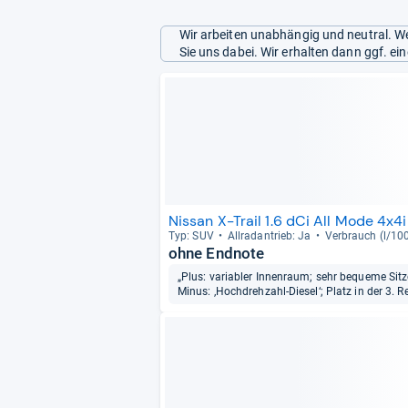
Wir arbeiten unabhängig und neutral. We
Sie uns dabei. Wir erhalten dann ggf. e
Nissan X-Trail 1.6 dCi All Mode 4x
Typ: SUV
All­rad­an­trieb: Ja
Ver­brauch (l/10
ohne Endnote
„Plus: variabler Innenraum; sehr bequeme Sit
Minus: ‚Hochdrehzahl-Diesel‘; Platz in der 3. 