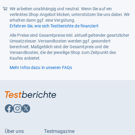
Empfohlene Verw.bereiche Für
Gartenarbeit
Wir arbeiten unabhängig und neutral. Wenn Sie auf ein
Produkt
verlinktes Shop-Angebot klicken, unterstützen Sie uns dabei. Wir
erhalten dann ggf. eine Vergütung.
Farbe
Gelb
Erfahren Sie, wie sich Testberichte.de finanziert
Gewicht
250 g
Alle Preise sind Gesamtpreise inkl. aktuell geltender gesetzlicher
Umsatzsteuer. Versandkosten werden ggf. gesondert
Größe
S
berechnet. Maßgeblich sind der Gesamtpreis und die
Versandkosten, die der jeweilige Shop zum Zeitpunkt des
Größeneinschätzung
Neutral
Kaufes anbietet.
Handschuh Oder Fäustling
Handschuh
Mehr Infos dazu in unseren FAQs
Handschuh-
Naturkautschuk
Beschichtungsmaterial
Hersteller
Slarmor
Höhe
2 cm
Auf
Auf
Auf
Facebook
Instagram
X
Ist Das Produkt Für Rechts-
Beidhändig
folgen
folgen
folgen
Oder Linkshänder?
Über uns
Testmagazine
Körperbereich
Hand