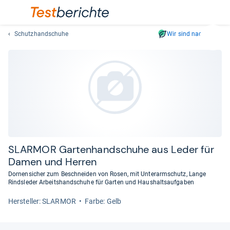
Schutzhandschuhe
Wir sind nachhaltig
Suc
Geben
Sie
mindest
drei
Zeichen
ein.
Vorschl
erschei
automat
SLAR­MOR Gar­ten­hand­schuhe aus Leder für
und
Damen und Her­ren
lassen
Dornensicher zum Beschneiden von Rosen, mit Unterarmschutz, Lange
sich
Rindsleder Arbeitshandschuhe für Garten und Haushaltsaufgaben
mit
Her­stel­ler: SLARMOR
Farbe: Gelb
den
Pfeiltas
auswähl