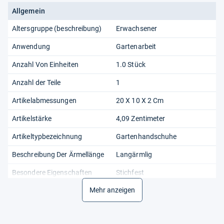
Allgemein
Altersgruppe (beschreibung)
Erwachsener
Anwendung
Gartenarbeit
Anzahl Von Einheiten
1.0 Stück
Anzahl der Teile
1
Artikelabmessungen
20 X 10 X 2 Cm
Artikelstärke
4,09 Zentimeter
Artikeltypbezeichnung
Gartenhandschuhe
Beschreibung Der Ärmellänge
Langärmlig
Besondere Eigenschaften
Stichfest
Mehr anzeigen
Besonderheiten
Dornensicher, Atmungsaktiv,
Verstellbar, Stichfest
Breite
10 cm