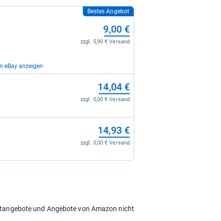
Bestes Angebot
9,00 €
zzgl. 5,90 € Versand
on eBay anzeigen
12,67 €
14,04 €
zzgl. 0,00 € Versand
zzgl. 0,00 € Versand
14,70 €
14,93 €
zzgl. 0,00 € Versand
zzgl. 0,00 € Versand
15,75 €
zzgl. 0,00 € Versand
chtangebote und Angebote von Amazon nicht
16,95 €