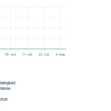
zzgl. 0,00 € Versand
17,16 €
zzgl. 5,90 € Versand
17,40 €
zzgl. 5,90 € Versand
19,90 €
zzgl. 6,90 € Versand
e­big­keit.
19,99 €
 Nässe.
zzgl. 3,99 € Versand
­fort.
.
21,90 €