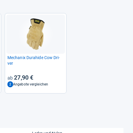
zzgl. 0,00 € Versand
29,67 €
zzgl. 6,90 € Versand
30,35 €
zzgl. 0,00 € Versand
Mecha­nix Dur­a­hide Cow Dri­
ver
34,20 €
27,90 €
zzgl. 5,90 € Versand
2
Angebote vergleichen
40,10 €
zzgl. 0,00 € Versand
43,45 €
zzgl. 0,00 € Versand