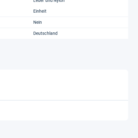
Leder und Nylon
Einheit
46,00 €
Nein
zzgl. 7,90 € Versand
Deutschland
47,99 €
zzgl. 0,00 € Versand
48,00 €
zzgl. 7,00 € Versand
50,20 €
zzgl. 5,90 € Versand
52,50 €
zzgl. 7,90 € Versand