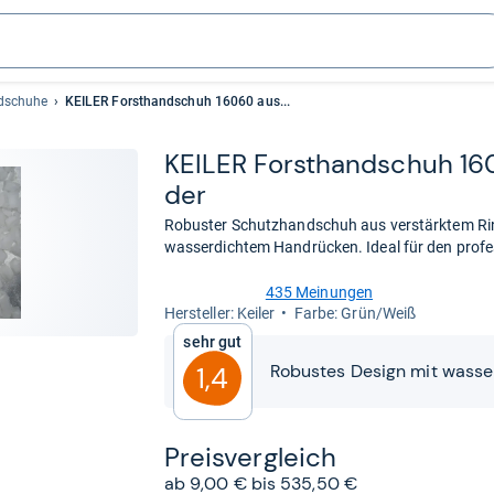
dschuhe
KEILER Forsthandschuh 16060 aus...
KEI­LER Forst­hand­schuh 16
der
Robuster Schutzhandschuh aus verstärktem Rind
wasserdichtem Handrücken. Ideal für den profes
435 Meinungen
4,6
Her­stel­ler: Keiler
Farbe: Grün/Weiß
von
Sehr gut
5
Sternen
Robustes Design mit wasse
1,4
Preis­ver­gleich
ab 9,00 € bis 535,50 €