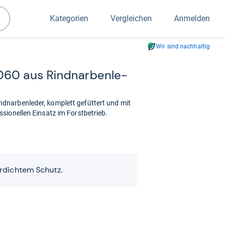
Kategorien
Vergleichen
Anmelden
Suchen
Wir sind nachhaltig
060 aus Rind­nar­ben­le­
narbenleder, komplett gefüttert und mit
sionellen Einsatz im Forstbetrieb.
rdichtem Schutz.