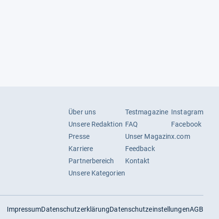
54,00 €
zzgl. 7,90 € Versand
55,20 €
zzgl. 10,00 € Versand
56,10 €
Über uns
Testmagazine
Instagram
zzgl. 0,00 € Versand
Unsere Redaktion
FAQ
Facebook
Presse
Unser Magazin
x.com
Karriere
Feedback
57,00 €
Partnerbereich
Kontakt
zzgl. 7,90 € Versand
Unsere Kategorien
57,40 €
zzgl. 7,90 € Versand
Impressum
Datenschutzerklärung
Datenschutzeinstellungen
AGB