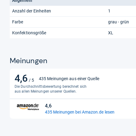
Allgemein
Anzahl der Einheiten
1
Farbe
grau - grün
Konfektionsgröße
XL
Meinungen
4,6
4,6
435 Meinungen aus einer Quelle
/ 5
von
Die Durchschnittsbewertung berechnet sich
5
aus allen Meinungen unserer Quellen.
Sternen
4,6
4,6
435 Meinungen bei Amazon.de lesen
von
5
Sternen