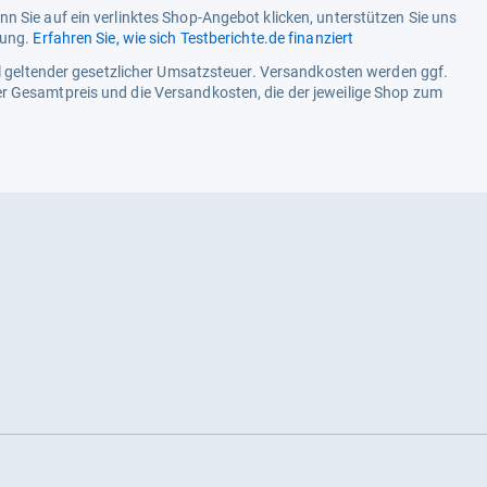
Auf Lager
für
n Sie auf ein verlinktes Shop-Angebot klicken, unterstützen Sie uns
52,50
tung.
Erfahren Sie, wie sich Testberichte.de finanziert
zum
kaufen.
Shop:
ell geltender gesetzlicher Umsatzsteuer. Versandkosten werden ggf.
bei
Details
r Gesamtpreis und die Versandkosten, die der jeweilige Shop zum
eBay
Auf Lager
für
54,00
zum
kaufen.
Shop:
bei
Details
eBay
Auf Lager
für
55,20
zum
kaufen.
Shop:
bei
Details
eBay
Auf Lager
für
56,10
zum
kaufen.
Shop:
bei
Details
eBay
Auf Lager
für
57,00
zum
kaufen.
Shop:
bei
Details
eBay
Auf Lager