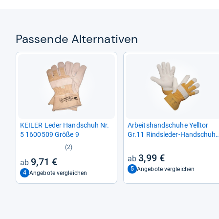
Pas­sende Alter­na­ti­ven
KEI­LER Leder Hand­schuh Nr.
Arbeits­hand­schuhe Yell­tor
5 1600509 Größe 9
Gr.11 Rinds­le­der-​Hand­schuh
29749
(2)
3,99 €
9,71 €
5
Angebote vergleichen
4
Angebote vergleichen