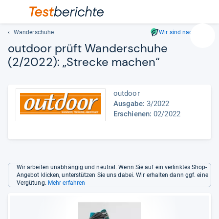
Wanderschuhe
Wir sind nachhaltig
Suc
out­door prüft Wan­der­schuhe
Geben
(2/2022): „Stre­cke machen“
Sie
mindest
drei
outdoor
Zeichen
Ausgabe:
3/2022
ein.
Erschienen:
02/2022
Vorschl
erschei
automat
und
lassen
Wir arbeiten unabhängig und neutral. Wenn Sie auf ein verlinktes Shop-
sich
Angebot klicken, unterstützen Sie uns dabei. Wir erhalten dann ggf. eine
mit
Vergütung.
Mehr erfahren
den
Pfeiltas
auswähl