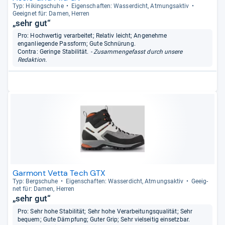
Typ: Hikingschuhe
Eigen­schaf­ten: Was­ser­dicht, Atmungs­ak­tiv
Geeig­net für: Damen, Her­ren
„sehr gut“
Pro: Hochwertig verarbeitet; Relativ leicht; Angenehme
enganliegende Passform; Gute Schnürung.
Contra: Geringe Stabilität.
- Zusammengefasst durch unsere
Redaktion.
Garmont Vetta Tech GTX
Typ: Berg­schuhe
Eigen­schaf­ten: Was­ser­dicht, Atmungs­ak­tiv
Geeig­
net für: Damen, Her­ren
„sehr gut“
Pro: Sehr hohe Stabilität; Sehr hohe Verarbeitungsqualität; Sehr
bequem; Gute Dämpfung; Guter Grip; Sehr vielseitig einsetzbar.