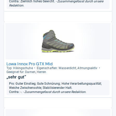
Contra: Ziemlich hohes Gewicht.
- Zusammengefasst durch unsere
Redaktion.
Lowa Innox Pro GTX Mid
Typ: Hikingschuhe
Eigen­schaf­ten: Was­ser­dicht, Atmungs­ak­tiv
Geeig­net für: Damen, Her­ren
„sehr gut“
Pro: Guter Einstieg; Gute Schnürung; Hohe Verarbeitungsqualität;
Weiche Zwischensohle; Stabilisierender Halt.
Contra: -.
- Zusammengefasst durch unsere Redaktion.