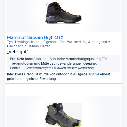
Mammut Sapuen High GTX
Typ: Trek­kingschuhe
Eigen­schaf­ten: Was­ser­dicht, Atmungs­ak­tiv
Geeig­net für: Damen, Her­ren
„sehr gut“
Pro: Sehr hohe Stabilität; Sehr hohe Verarbeitungsqualität; Für
Trekkingtouren und Mittelgebirgswanderungen geeignet.
Contra: -.
- Zusammengefasst durch unsere Redaktion.
Info:
Dieses Produkt wurde von outdoor in Ausgabe
3/2024
erneut
getestet mit gleicher Bewertung.