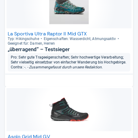
La Sportiva Ultra Raptor II Mid GTX
Typ: Hikingschuhe
Eigen­schaf­ten: Was­ser­dicht, Atmungs­ak­tiv
Geeig­net für: Damen, Her­ren
„überragend“ – Testsieger
Pro: Sehr gute Trageeigenschaften; Sehr hochwertige Verarbeitung;
Sehr vielseitig einsetzbar von einfacher Wanderung bis Hochgebirge.
Contra: -.
- Zusammengefasst durch unsere Redaktion.
Asolo Grid Mid GV