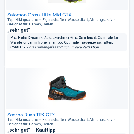
Salomon Cross Hike Mid GTX
Typ: Hikingschuhe
Eigen­schaf­ten: Was­ser­dicht, Atmungs­ak­tiv
Geeig­net für: Damen, Her­ren
„sehr gut“
Pro: Hohe Dynamik; Ausgezeichnter Grip; Sehr leicht; Optimale für
Wanderungen in hohem Tempo; Optimale Trageeigenschaften.
Contra: -.
- Zusammengefasst durch unsere Redaktion.
Scarpa Rush TRK GTX
Typ: Hikingschuhe
Eigen­schaf­ten: Was­ser­dicht, Atmungs­ak­tiv
Geeig­net für: Damen, Her­ren
„sehr gut“ – Kauftipp