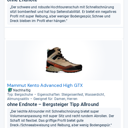
„Der schwere und robuste Hochtourenschuh mit Schnellschnürung
sitzt bombenfest und hat top Seitenstabilität. Er bietet ein negatives
Profil mit super Reibung, aber weniger Bodengespür, Schnee und
Dreck bleiben im Profil eher hängen.“
Mammut Kento Advanced High GTX
Nachhaltig
Typ: Berg­schuhe
Eigen­schaf­ten: Steig­ei­sen­fest, Was­ser­dicht,
Atmungs­ak­tiv
Geeig­net für: Damen, Her­ren
ohne Endnote – Bergsteiger Tipp Allround
„Der leichte Allrounder mit Schnellschnürung bietet super
Volumenanpassung mit super Sitz und recht rundem Abrollen. Der
Schaft ist flexibel. Das griffige Profil bietet gute
Dreck-/Schneeabweisung und Reibung, aber wenig Bodengespür.“