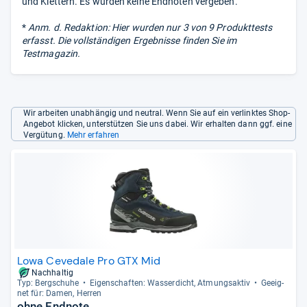
und Klettern. Es wurden keine Endnoten vergeben.
*
Anm. d. Redaktion: Hier wurden nur 3 von 9 Produkttests
erfasst. Die vollständigen Ergebnisse finden Sie im
Testmagazin.
Wir arbeiten unabhängig und neutral. Wenn Sie auf ein verlinktes Shop-
Angebot klicken, unterstützen Sie uns dabei. Wir erhalten dann ggf. eine
Vergütung.
Mehr erfahren
Lowa Cevedale Pro GTX Mid
Nachhaltig
Typ: Berg­schuhe
Eigen­schaf­ten: Was­ser­dicht, Atmungs­ak­tiv
Geeig­
net für: Damen, Her­ren
ohne Endnote