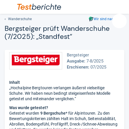
Wanderschuhe
Wir sind nachhaltig
Suc
Berg­stei­ger prüft Wan­der­schuhe
Geben
(7/2025): „Stand­fest“
Sie
mindest
drei
Bergsteiger
Zeichen
Ausgabe:
7-8/2025
ein.
Erschienen:
07/2025
Vorschl
erschei
automat
Inhalt
und
„Hochalpine Bergtouren verlangen äußerst vielseitige
Schuhe. Wir haben neun bedingt steigeisenfeste Modelle
lassen
getestet und miteinander verglichen.“
sich
mit
Was wurde getestet?
den
Getestet wurden
9 Bergschuhe
* für Alpintouren. Zu den
Bewertungskriterien zählten Halt im Schuh, Seitenstabilität,
Pfeiltas
Abrollen, Bodengefühl, Profilgriff, Dreck-/Schnee-Abweisung
auswähl