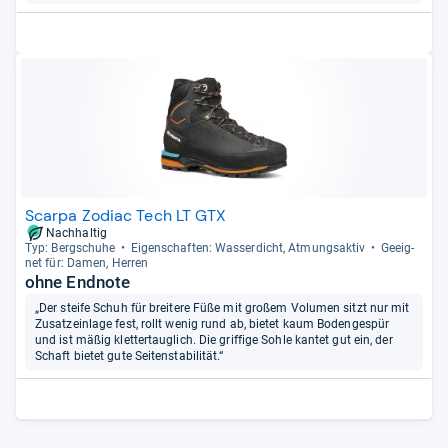
Scarpa Zodiac Tech LT GTX
Nachhaltig
Typ: Berg­schuhe
Eigen­schaf­ten: Was­ser­dicht, Atmungs­ak­tiv
Geeig­
net für: Damen, Her­ren
ohne Endnote
„Der steife Schuh für breitere Füße mit großem Volumen sitzt nur mit
Zusatzeinlage fest, rollt wenig rund ab, bietet kaum Bodengespür
und ist mäßig klettertauglich. Die griffige Sohle kantet gut ein, der
Schaft bietet gute Seitenstabilität.“