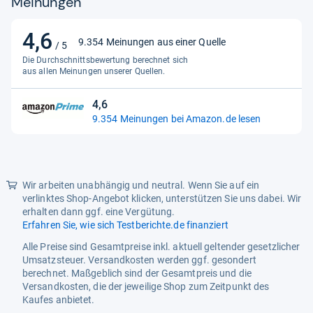
Meinungen
4,6
4,6
9.354 Meinungen aus einer Quelle
/ 5
von
Die Durchschnittsbewertung berechnet sich
5
aus allen Meinungen unserer Quellen.
Sternen
4,6
4,6
9.354 Meinungen bei Amazon.de lesen
von
5
Sternen
Wir arbeiten unabhängig und neutral. Wenn Sie auf ein
verlinktes Shop-Angebot klicken, unterstützen Sie uns dabei. Wir
erhalten dann ggf. eine Vergütung.
Erfahren Sie, wie sich Testberichte.de finanziert
Alle Preise sind Gesamtpreise inkl. aktuell geltender gesetzlicher
Umsatzsteuer. Versandkosten werden ggf. gesondert
berechnet. Maßgeblich sind der Gesamtpreis und die
Versandkosten, die der jeweilige Shop zum Zeitpunkt des
Kaufes anbietet.