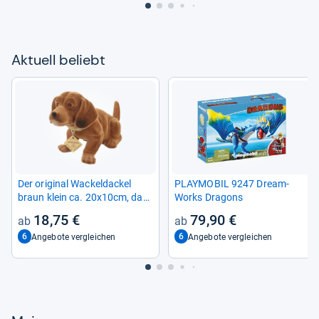
Aktu­ell beliebt
Der ori­gi­nal Wackel­da­ckel
PLAY­MO­BIL 9247 Dre­am­
braun klein ca. 20x10cm, das
Works Dra­g­ons
Ori­gi­nal seit 1965, the ori­gi­nal
18,75 €
79,90 €
boob­le­head small
6
6
Angebote vergleichen
Angebote vergleichen