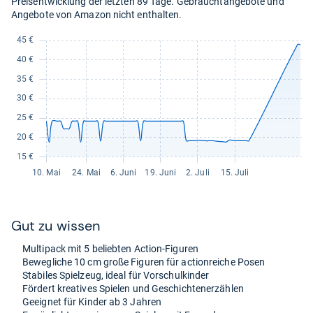
Preisentwicklung der letzten 89 Tage. Gebrauchtangebote und
Angebote von Amazon nicht enthalten.
Gut zu wis­sen
Mul­ti­pack mit 5 belieb­ten Action-​Figu­ren
Beweg­li­che 10 cm große Figu­ren für action­rei­che Posen
Sta­bi­les Spiel­zeug, ideal für Vor­schul­kin­der
För­dert krea­ti­ves Spie­len und Geschich­ten­er­zäh­len
Geeig­net für Kin­der ab 3 Jah­ren