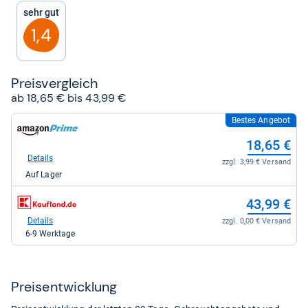
5
Sehr gut
Sternen
1,4
Preis­ver­gleich
ab 18,65 € bis 43,99 €
Bestes Angebot
zum
Shop:
18,65 €
bei
Amazon.de
Details
zzgl. 3,99 € Versand
für
Auf Lager
18,65
kaufen.
zum
43,99 €
Shop:
bei
Details
zzgl. 0,00 € Versand
Kaufland
6-9 Werktage
für
43,99
kaufen.
Preis­ent­wick­lung