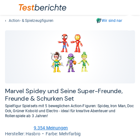
Action- & Spielzeugfiguren
Wir sind nachhaltig
Suc
Geben
Sie
mindest
drei
Zeichen
ein.
Vorschl
erschei
automat
Mar­vel Spi­dey und Seine Super-​Freunde,
und
Freunde & Schur­ken Set
lassen
Spielfigur Spielsets mit 5 beweglichen Action-Figuren: Spidey, Iron Man, Doc
sich
Ock, Grüner Kobold und Electro - ideal für kreative Abenteuer und
mit
Rollenspiele ab 3 Jahren!
den
9.354 Meinungen
Pfeiltas
4,6
Her­stel­ler: Hasbro
Farbe: Mehrfarbig
von
auswähl