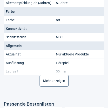
Altersempfehlung ab (Jahren)
5 Jahre
Farbe
Farbe
rot
Konnektivität
Schnittstellen
NFC
Allgemein
Aktualität
Nur aktuelle Produkte
Ausführung
Hörspiel
Laufzeit
55 min
Produkttyp
Hörspielfigur
Mehr anzeigen
Material
Material
Kunststoff
Pas­sende Bes­ten­lis­ten
Audio/Video