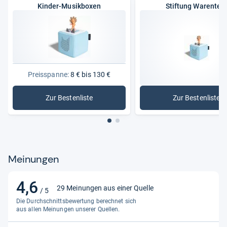
Kinder-Musikboxen
Stiftung Warentes
Audioübertragung
kabellos
Preisspanne:
8 € bis 130 €
Zur Bestenliste
Zur Bestenliste
: Kinder-Musikboxen
: Stiftun
Meinungen
4,6
4,6
29 Meinungen aus einer Quelle
/ 5
von
Die Durchschnittsbewertung berechnet sich
5
aus allen Meinungen unserer Quellen.
Sternen