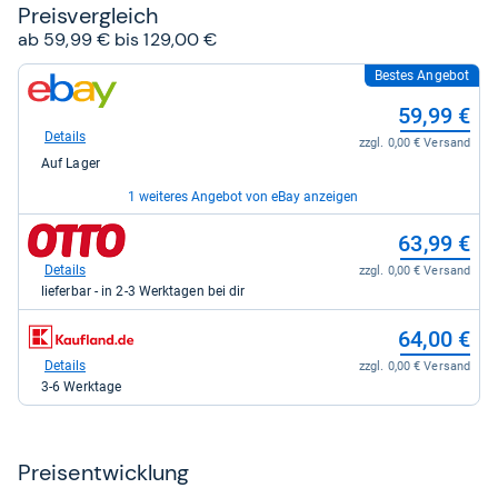
Preis­ver­gleich
ab 59,99 € bis 129,00 €
Bestes Angebot
zum
Shop:
59,99 €
bei
eBay
Details
zzgl. 0,00 € Versand
für
Auf Lager
59,99
kaufen.
1 weiteres Angebot von eBay anzeigen
zum
zum
129,00 €
63,99 €
Shop:
Shop:
bei
bei
Details
Details
zzgl. 10,00 € Versand
zzgl. 0,00 € Versand
eBay
Otto.de
Auf Lager
lieferbar - in 2-3 Werktagen bei dir
für
für
129,00
63,99
zum
64,00 €
kaufen.
kaufen.
Shop:
bei
Details
zzgl. 0,00 € Versand
Kaufland.de
3-6 Werktage
für
64,00
kaufen.
Preis­ent­wick­lung