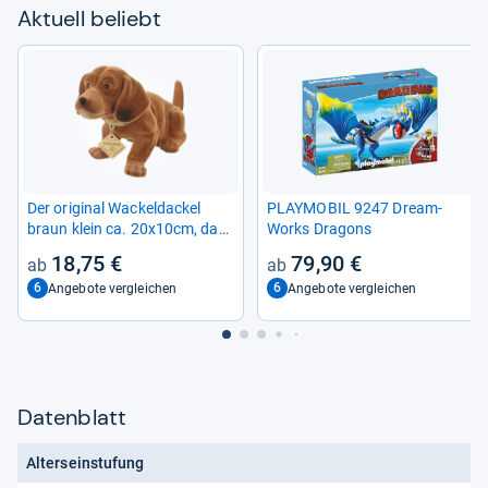
Aktu­ell beliebt
Der ori­gi­nal Wackel­da­ckel
PLAY­MO­BIL 9247 Dre­am­
braun klein ca. 20x10cm, das
Works Dra­g­ons
Ori­gi­nal seit 1965, the ori­gi­nal
18,75 €
79,90 €
boob­le­head small
6
6
Angebote vergleichen
Angebote vergleichen
Datenblatt
Alterseinstufung