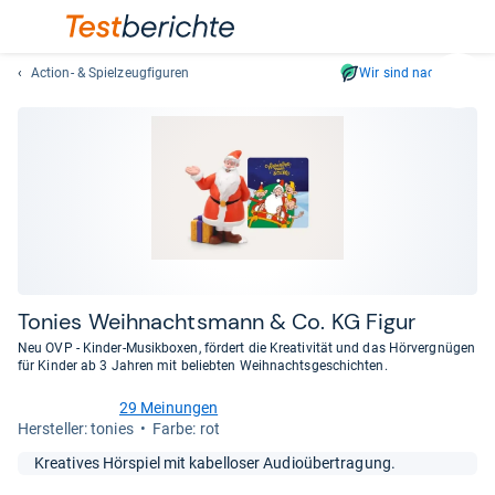
Action- & Spielzeugfiguren
Wir sind nachhaltig
Suc
Geben
Sie
mindest
drei
Zeichen
ein.
Vorschl
erschei
automat
Tonies Weih­nachts­mann & Co. KG Figur
und
Neu OVP - Kinder-Musikboxen, fördert die Kreativität und das Hörvergnügen
lassen
für Kinder ab 3 Jahren mit beliebten Weihnachtsgeschichten.
sich
29 Meinungen
mit
4,6
Her­stel­ler: tonies
Farbe: rot
den
von
Pfeiltas
5
Kreatives Hörspiel mit kabelloser Audioübertragung.
Sternen
auswähl