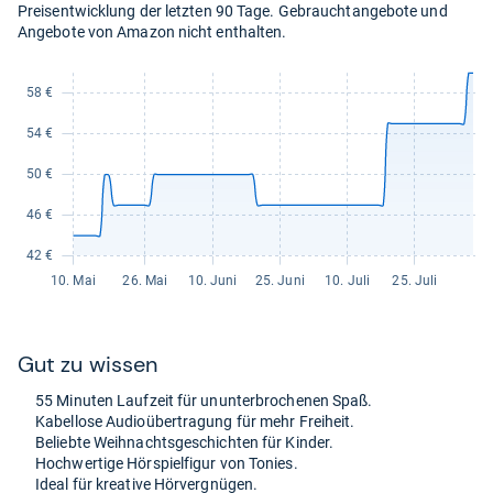
Preisentwicklung der letzten 90 Tage. Gebrauchtangebote und
Angebote von Amazon nicht enthalten.
Gut zu wis­sen
55 Minu­ten Lauf­zeit für unun­ter­bro­che­nen Spaß.
Kabel­lose Audio­über­tra­gung für mehr Frei­heit.
Beliebte Weih­nachts­ge­schich­ten für Kin­der.
Hoch­wer­tige Hör­spiel­fi­gur von Tonies.
Ideal für krea­tive Hör­ver­gnü­gen.