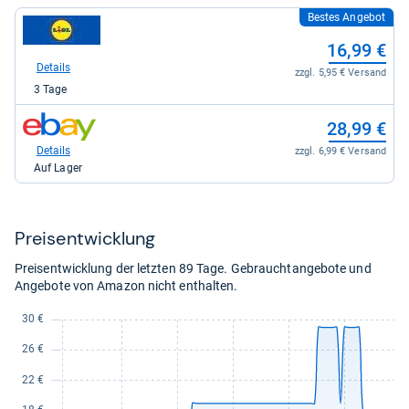
Bestes Angebot
zum
Shop:
16,99 €
bei
Lidl
Details
zzgl. 5,95 € Versand
Online-
3 Tage
Shop
für
zum
16,99
28,99 €
Shop:
kaufen.
bei
Details
zzgl. 6,99 € Versand
eBay
Auf Lager
für
28,99
kaufen.
Preis­ent­wick­lung
Preisentwicklung der letzten 89 Tage. Gebrauchtangebote und
Angebote von Amazon nicht enthalten.