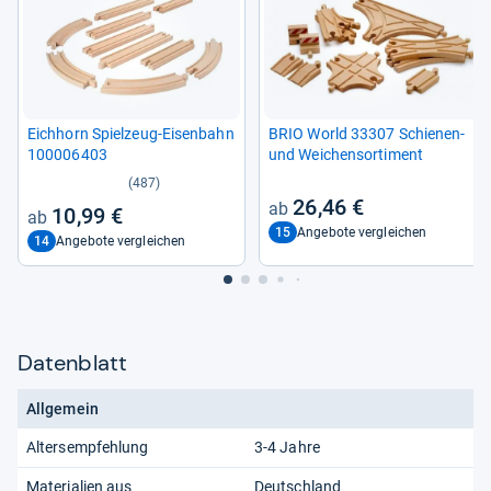
Eich­horn Spiel­zeug-​Eisen­bahn
BRIO World 33307 Schie­nen-​
100006403
und Wei­chen­sor­ti­ment
(487)
26,46 €
10,99 €
15
Angebote vergleichen
14
Angebote vergleichen
Datenblatt
Allgemein
Altersempfehlung
3-4 Jahre
Materialien aus
Deutschland