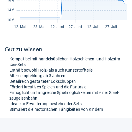
Gut zu wis­sen
Kom­pa­ti­bel mit han­dels­üb­li­chen Holz­schie­nen-​ und Holz­stra­
ßen-​Sets
Ent­hält sowohl Holz-​ als auch Kunst­stoff­teile
Alters­emp­feh­lung ab 3 Jah­ren
Detail­reich gestal­te­ter Lok­schup­pen
För­dert krea­ti­ves Spie­len und die Fan­ta­sie
Ermög­licht umfang­rei­che Spiel­mög­lich­kei­ten mit einer Spiel­
zeug­ei­sen­bahn
Ideal zur Erwei­te­rung beste­hen­der Sets
Sti­mu­liert die moto­ri­schen Fähig­kei­ten von Kin­dern