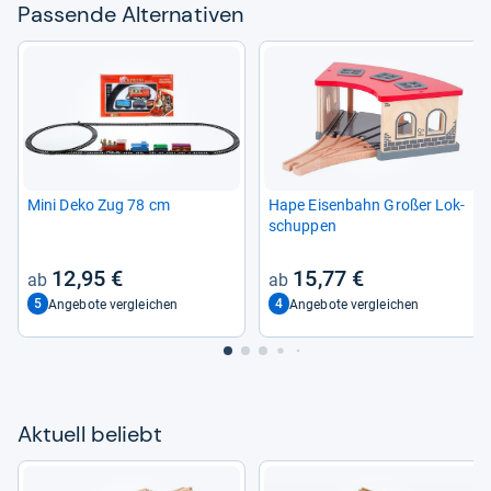
Pas­sende Alter­na­ti­ven
Mini Deko Zug 78 cm
Hape Eisen­bahn Großer Lok­
schup­pen
12,95 €
15,77 €
5
4
Angebote vergleichen
Angebote vergleichen
Aktu­ell beliebt