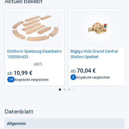
Aktu­ell beliebt
Eich­horn Spiel­zeug-​Eisen­bahn
Big­jigs Holz Grand Cen­tral
100006403
Sta­tion Spiel­set
(487)
70,04 €
10,99 €
2
Angebote vergleichen
14
Angebote vergleichen
Datenblatt
Allgemein