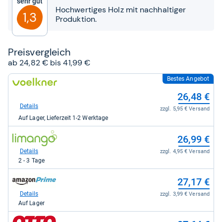
Sehr gut
Sternen
Hochwertiges Holz mit nachhaltiger
1,3
Produktion.
Preis­ver­gleich
ab 24,82 € bis 41,99 €
Bestes Angebot
zum
Shop:
26,48 €
bei
voelkner.de
Details
zzgl. 5,95 € Versand
für
Auf Lager, Lieferzeit 1-2 Werktage
26,48
kaufen.
zum
26,99 €
Shop:
bei
Details
zzgl. 4,95 € Versand
Limango
2 - 3 Tage
für
26,99
zum
27,17 €
kaufen.
Shop:
bei
Details
zzgl. 3,99 € Versand
Amazon.de
Auf Lager
für
27,17
zum