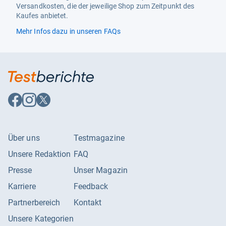
Versandkosten, die der jeweilige Shop zum Zeitpunkt des
Zusammenbau nötig
Nein
Kaufes anbietet.
Mehr Infos dazu in unseren FAQs
Auf
Auf
Auf
Facebook
Instagram
X
folgen
folgen
folgen
Über uns
Testmagazine
Unsere Redaktion
FAQ
Presse
Unser Magazin
Karriere
Feedback
Partnerbereich
Kontakt
Unsere Kategorien