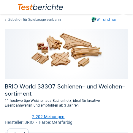
Zubehör für Spielzeugeisenbahn
Wir sind nachhaltig
Suc
Geben
Sie
mindest
drei
Zeichen
ein.
Vorschl
erschei
automat
BRIO World 33307 Schie­nen-​ und Wei­chen­
und
sor­ti­ment
lassen
11 hochwertige Weichen aus Buchenholz, ideal für kreative
sich
Eisenbahnwelten und empfohlen ab 3 Jahren
mit
den
2.202 Meinungen
4,7
Her­stel­ler: BRIO
Farbe: Mehrfarbig
Pfeiltas
von
auswähl
5