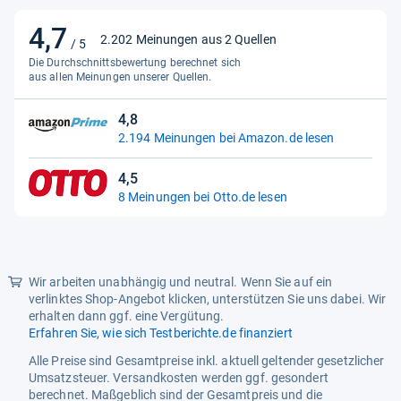
Kreativität
4,7
4,7
Material
Holz
2.202 Meinungen aus 2 Quellen
/ 5
von
Die Durchschnittsbewertung berechnet sich
Material-Zusammensetzung
wood
5
aus allen Meinungen unserer Quellen.
Sternen
Maßstab
T
4,8
4,8
Modell
33307
2.194 Meinungen bei Amazon.de lesen
von
Modellnummer
33307
5
4,5
Sternen
4,5
Mustername:
Single
8 Meinungen bei Otto.de lesen
von
5
Produktabmessungen
24 x 7 x 14 cm; 517 Gramm
Sternen
Sprache
Deutsch, Englisch
Wir arbeiten unabhängig und neutral. Wenn Sie auf ein
Stil
Schienen- und
verlinktes Shop-Angebot klicken, unterstützen Sie uns dabei. Wir
Weichensortiment
erhalten dann ggf. eine Vergütung.
Erfahren Sie, wie sich Testberichte.de finanziert
Typ Batterie
Nicht im Lieferumfang
enthalten
Alle Preise sind Gesamtpreise inkl. aktuell geltender gesetzlicher
Umsatzsteuer. Versandkosten werden ggf. gesondert
Zielgruppe
Jungen, Mädchen
berechnet. Maßgeblich sind der Gesamtpreis und die