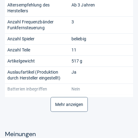
Altersempfehlung des
Ab 3 Jahren
Herstellers
Anzahl Frequenzbänder
3
Funkfernsteuerung
Anzahl Spieler
beliebig
Anzahl Teile
11
Artikelgewicht
517 g
Auslaufartikel (Produktion
Ja
durch Hersteller eingestellt)
Batterien inbegriffen
Nein
Batterien notwendig
Nein
Mehr anzeigen
Farbe
Mehrfarbig
Fernsteuerung enthalten
Nein
Meinungen
Lernziel
Motorik, logisches Denken,