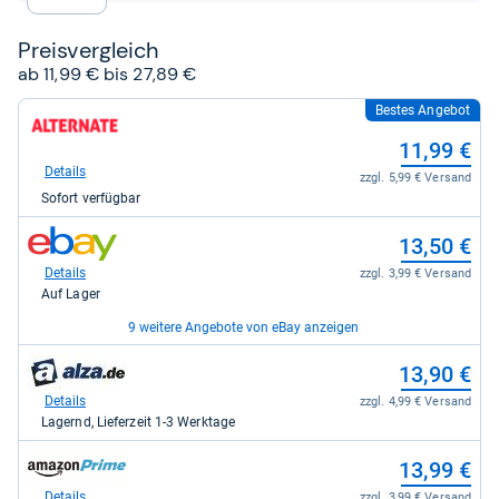
Preis­ver­gleich
ab 11,99 € bis 27,89 €
Bestes Angebot
zum
Shop:
11,99 €
bei
Alternate
Details
zzgl. 5,99 € Versand
für
Sofort verfügbar
11,99
kaufen.
zum
13,50 €
Shop:
bei
Details
zzgl. 3,99 € Versand
eBay
Auf Lager
für
13,50
9 weitere Angebote von eBay anzeigen
kaufen.
zum
zum
14,99 €
13,90 €
Shop:
Shop:
bei
bei
Details
Details
zzgl. 4,99 € Versand
zzgl. 4,99 € Versand
eBay
alza.de
Auf Lager
Lagernd, Lieferzeit 1-3 Werktage
für
für
14,99
13,90
zum
zum
15,93 €
13,99 €
kaufen.
kaufen.
Shop:
Shop:
bei
bei
Details
Details
zzgl. 4,99 € Versand
zzgl. 3,99 € Versand