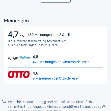
Globale Bezeichnung
70829
Hersteller
Schleich
Meinungen
Hersteller-Artikelnummer
70829
Höhe (cm)
10.50
4,7
4,7
430 Meinungen aus 2 Quellen
/ 5
Höhe (ohne Einheit)
105
von
Die Durchschnittsbewertung berechnet sich
5
aus allen Meinungen unserer Quellen.
Länge (cm)
16.00
Sternen
Material - Typ
Kunststoff
4,8
4,8
421 Meinungen bei Amazon.de lesen
Netzteil - Netzteil
Fällt nicht unter das FuAG
von
5
Produktart
4,6
Spielfigur
Sternen
4,6
9 Meinungen bei Otto.de lesen
von
Produktname für eBay
Schleich Eldrador
5
Frostmammut, Spielfigur
Sternen
Serie
Eldrador
Wir arbeiten unabhängig und neutral. Wenn Sie auf ein
Signalwort
Achtung
verlinktes Shop-Angebot klicken, unterstützen Sie uns dabei. Wir