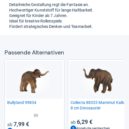
Detail­rei­che Gestal­tung regt die Fan­ta­sie an.
Hoch­wer­ti­ger Kunst­stoff für lange Halt­bar­keit.
Geeig­net für Kin­der ab 7 Jah­ren.
Ideal für krea­tive Rol­len­spiele.
För­dert stra­te­gi­sches Den­ken und Team­ar­beit.
Pas­sende Alter­na­ti­ven
Bul­ly­land 99834
Col­lecta 88333 Mam­mut Kalb
8 cm Dino­sau­rier
(9)
6,29 €
7,99 €
5
Angebote vergleichen