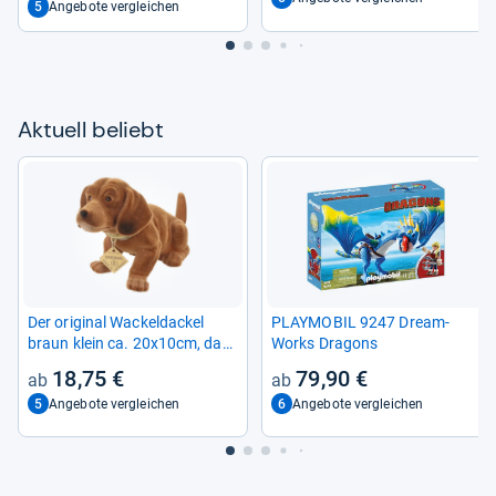
5
Angebote vergleichen
Aktu­ell beliebt
Der ori­gi­nal Wackel­da­ckel
PLAY­MO­BIL 9247 Dre­am­
braun klein ca. 20x10cm, das
Works Dra­g­ons
Ori­gi­nal seit 1965, the ori­gi­nal
18,75 €
79,90 €
boob­le­head small
5
6
Angebote vergleichen
Angebote vergleichen