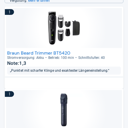
Vergütung.
Mehr erfahren
1
Braun Beard Trimmer BT5420
Strom­ver­sor­gung: Akku
Betrieb: 100 min
Schnitt­stu­fen: 40
Note:1,3
„Punktet mit scharfer Klinge und exaktester Längeneinstellung.“
1