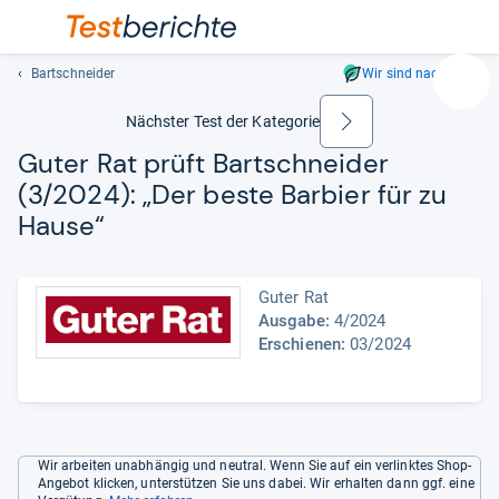
Bartschneider
Wir sind nachhaltig
Suc
Geben
Nächster Test der Kategorie
weiter
Sie
Guter Rat prüft Bart­schnei­der
mindest
(3/2024): „Der beste Bar­bier für zu
drei
Zeichen
Hause“
ein.
Vorschl
erschei
Guter Rat
automat
Ausgabe:
4/2024
und
Erschienen:
03/2024
lassen
sich
mit
den
Pfeiltas
Wir arbeiten unabhängig und neutral. Wenn Sie auf ein verlinktes Shop-
Angebot klicken, unterstützen Sie uns dabei. Wir erhalten dann ggf. eine
auswähl