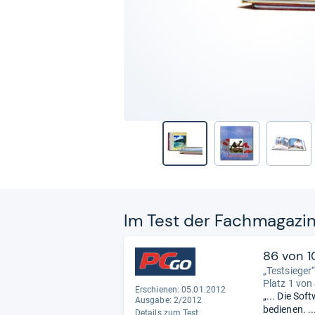
Im Test der Fach­ma­ga­zi
86 von 1
„Testsieger
Platz 1 von
Erschienen: 05.01.2012
„... Die So
Ausgabe: 2/2012
bedienen. .
Details zum Test