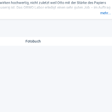
wirken hochwertig, nicht zuletzt weil Otto mit der Stärke des Papiers
auserig ist. Das ORWO Labor erledigt einen sehr guten Job – im Auftrag
und hat sich den Testsieg in unserer A4-Kategorie verdient.“
mehr...
Fotobuch