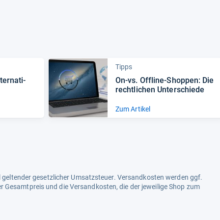
Tipps
er­na­ti­
On-​vs. Off­line-​Shop­pen: Die
recht­li­chen Unter­schiede
Zum Artikel
ell geltender gesetzlicher Umsatzsteuer. Versandkosten werden ggf.
r Gesamtpreis und die Versandkosten, die der jeweilige Shop zum