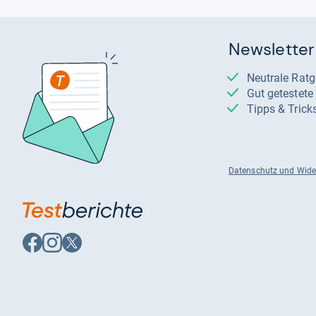
Newsletter
Neutrale Rat
Gut getestet
Tipps & Trick
Datenschutz und Wide
Auf
Auf
Auf
Facebook
Instagram
X
folgen
folgen
folgen