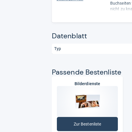
Buchseiten 
nicht zu kn
von Otto – 
Datenblatt
Typ
Pas­sende Bes­ten­liste
Bilderdienste
Zur Bestenliste
: Bilderdienste