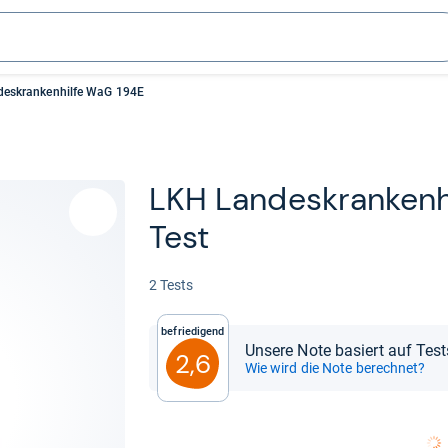
eskrankenhilfe WaG 194E
LKH Lan­des­kran­ken
Test
2 Tests
Befriedigend
Unsere Note basiert auf Test
2,6
Wie wird die Note berechnet?