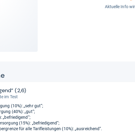
Aktuelle Info wi
ne
gend“ (2,6)
e im Test
gung (10%): „sehr gut“;
rgung (40%): „gut“;
: „befriedigend“;
rsorgung (15%): „befriedigend“;
bergrenze für alle Tarifleistungen (10%): „ausreichend“.