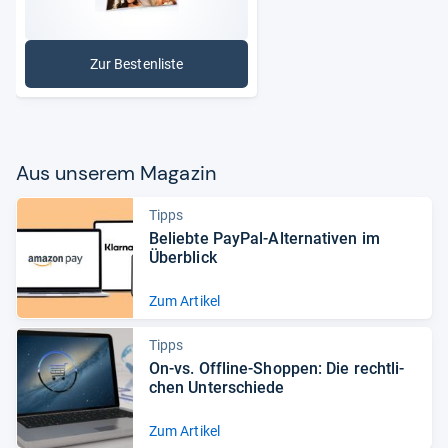
Zur Bestenliste
: Bilderdienste
Aus unse­rem Maga­zin
Tipps
Beliebte PayPal-​Alter­na­ti­ven im
Über­blick
Zum Artikel
Tipps
On-​vs. Off­line-​Shop­pen: Die recht­li­
chen Unter­schiede
Zum Artikel