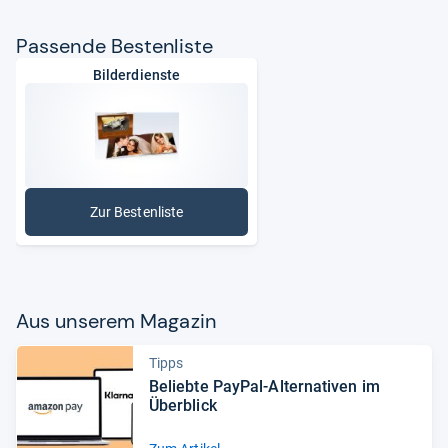
Pas­sende Bes­ten­liste
Bilderdienste
Zur Bestenliste
: Bilderdienste
Aus unse­rem Maga­zin
Tipps
Beliebte PayPal-​Alter­na­ti­ven im
Über­blick