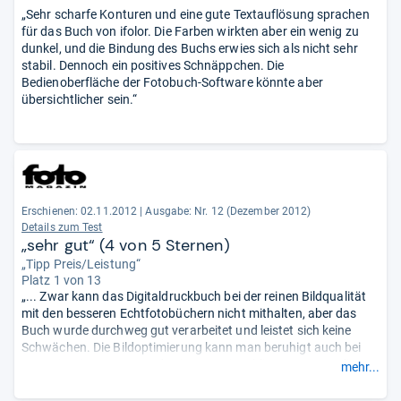
„Sehr scharfe Konturen und eine gute Textauflösung sprachen
für das Buch von ifolor. Die Farben wirkten aber ein wenig zu
dunkel, und die Bindung des Buchs erwies sich als nicht sehr
stabil. Dennoch ein positives Schnäppchen. Die
Bedienoberfläche der Fotobuch-Software könnte aber
übersichtlicher sein.“
Erschienen: 02.11.2012
|
Ausgabe: Nr. 12 (Dezember 2012)
Details zum Test
„sehr gut“ (4 von 5 Sternen)
„Tipp Preis/Leistung“
Platz 1 von 13
„... Zwar kann das Digitaldruckbuch bei der reinen Bildqualität
mit den besseren Echtfotobüchern nicht mithalten, aber das
Buch wurde durchweg gut verarbeitet und leistet sich keine
Schwächen. Die Bildoptimierung kann man beruhigt auch bei
Portraits einsetzen. Wurde ein Portrait geblitzt, so warnt die
mehr...
Software vor Roten Augen. ...“