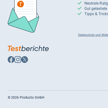
Neutrale Rat
Gut getestet
Tipps & Trick
Datenschutz und Wide
Auf
Auf
Auf
Facebook
Instagram
X
folgen
folgen
folgen
©
2026
Producto GmbH