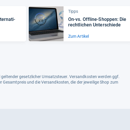
Tipps
er­na­ti­
On-​vs. Off­line-​Shop­pen: Die
recht­li­chen Unter­schiede
Zum Artikel
ell geltender gesetzlicher Umsatzsteuer. Versandkosten werden ggf.
r Gesamtpreis und die Versandkosten, die der jeweilige Shop zum