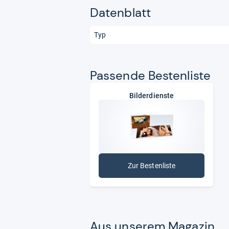
Datenblatt
Typ
Pas­sende Bes­ten­liste
Bilderdienste
Zur Bestenliste
: Bilderdienste
Aus unse­rem Maga­zin