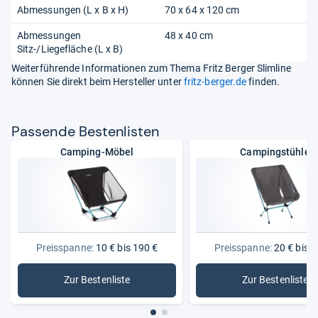
Abmessungen (L x B x H)
70 x 64 x 120 cm
Abmessungen
48 x 40 cm
Sitz-/Liegefläche (L x B)
Weiterführende Informationen zum Thema Fritz Berger Slimline
können Sie direkt beim Hersteller unter
fritz-berger.de
finden.
Pas­sende Bes­ten­lis­ten
Camping-Möbel
Campingstühle
Preisspanne:
10 € bis 190 €
Preisspanne:
20 € bis 1
Zur Bestenliste
Zur Bestenliste
: Camping-Möbel
: Camping