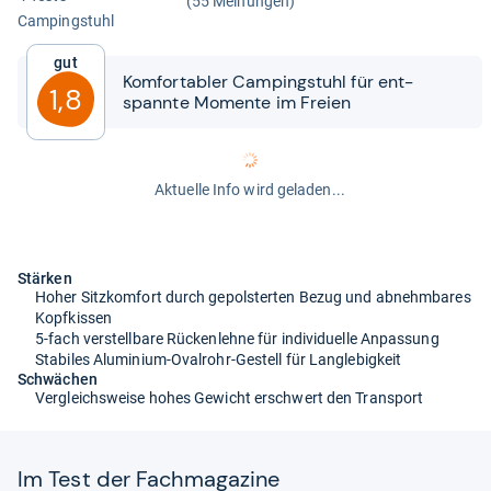
(55 Meinungen)
Cam­ping­stuhl
Gut
Kom­for­ta­bler Cam­ping­stuhl für ent­
1,8
spannte Momente im Freien
Aktuelle Info wird geladen...
Stärken
Hoher Sitzkomfort durch gepolsterten Bezug und abnehmbares
Kopfkissen
5-fach verstellbare Rückenlehne für individuelle Anpassung
Stabiles Aluminium-Ovalrohr-Gestell für Langlebigkeit
Schwächen
Vergleichsweise hohes Gewicht erschwert den Transport
Im Test der Fach­ma­ga­zine