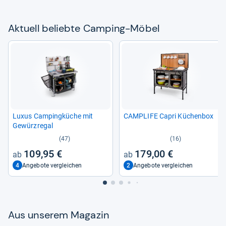
Aktu­ell beliebte Cam­ping-​Möbel
Luxus Cam­ping­kü­che mit
CAM­PLIFE Capri Küchen­box
Gewürz­re­gal
(47)
(16)
109,95 €
179,00 €
4
2
Angebote vergleichen
Angebote vergleichen
Aus unse­rem Maga­zin