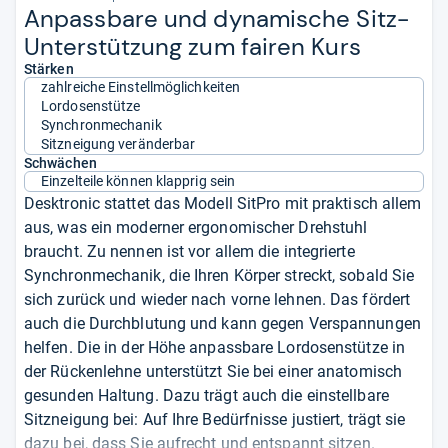
Anpass­bare und dyna­mi­sche Sitz-​
Unter­stüt­zung zum fai­ren Kurs
Stärken
zahlreiche Einstellmöglichkeiten
Lordosenstütze
Synchronmechanik
Sitzneigung veränderbar
Schwächen
Einzelteile können klapprig sein
Desktronic stattet das Modell SitPro mit praktisch allem
aus, was ein moderner ergonomischer Drehstuhl
braucht. Zu nennen ist vor allem die integrierte
Synchronmechanik, die Ihren Körper streckt, sobald Sie
sich zurück und wieder nach vorne lehnen. Das fördert
auch die Durchblutung und kann gegen Verspannungen
helfen. Die in der Höhe anpassbare Lordosenstütze in
der Rückenlehne unterstützt Sie bei einer anatomisch
gesunden Haltung. Dazu trägt auch die einstellbare
Sitzneigung bei: Auf Ihre Bedürfnisse justiert, trägt sie
dazu bei, dass Sie aufrecht und entspannt sitzen.