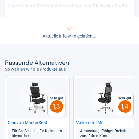
Ebenfalls an Bord sind Armlehnen, die Sie in der Breite,
Höhe und Tiefe an Ihre Körpergröße anpassen, sowie
eine verstellbare Kopfstütze. Der Schiebesitz lässt sich
passend zu Ihrer Beinlänge einrasten und kann dann
Druckstellen an den Oberschenkeln verhindern. Die
Aktuelle Info wird geladen...
Bewertungen lassen nicht nur auf einen hohen Komfort
schließen, sie erzählen auch von einem einfachen
Aufbau und einer soliden Qualität. Die maximale
Pas­sende Alter­na­ti­ven
Tragkraft von 136 Kilogramm deuten ebenfalls auf eine
So wählen wir die Produkte aus
robuste Verarbeitung hin. Einige Nutzer berichten
allerdings von Spiel in den Armlehnen und einer nicht
feststellbaren Kopfstütze. Angesichts der
Vollausstattung ist der Preis nicht hoch: Sie zahlen
Sehr gut
Sehr gut
knapp 400 Euro.
1,3
1,4
von
Nadia Hamdan
Clou­vou Mas­ter­Seat
Val­ken­stol M6
Für Große ideal, für Kleine pro­
Anpas­sungs­fä­hi­ger Dreh­stuhl
ble­ma­tisch
zum fai­ren Kurs