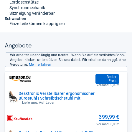
Lordosenstütze
Synchronmechanik
Sitzneigung veränderbar
Schwächen
Einzelteile können klapprig sein
Angebote
Wir arbeiten unabhängig und neutral. Wenn Sie auf ein verlinktes Shop-
Angebot klicken, unterstützen Sie uns dabei. Wir erhalten dann ggf. eine
Vergütung.
Mehr erfahren
379,99 €
Bester
Preis
Versand:
0,00 €
Desktronic Verstellbarer ergonomischer
Bürostuhl | Schreibtischstuhl mit
Lieferung: Auf Lager
399,99 €
Versand:
0,00 €