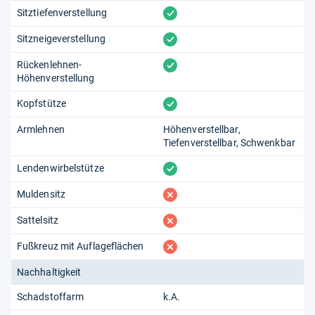
vorhanden
Sitztiefenverstellung
vorhanden
Sitzneigeverstellung
vorhanden
Rückenlehnen-
Höhenverstellung
vorhanden
Kopfstütze
Armlehnen
Höhenverstellbar
Tiefenverstellbar
Schwenkbar
vorhanden
Lendenwirbelstütze
fehlt
Muldensitz
fehlt
Sattelsitz
fehlt
Fußkreuz mit Auflageflächen
Nachhaltigkeit
Schadstoffarm
k.A.