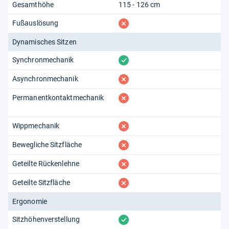
Gesamthöhe
115 - 126 cm
fehlt
Fußauslösung
Dynamisches Sitzen
vorhanden
Synchronmechanik
fehlt
Asynchronmechanik
fehlt
Permanentkontaktmechanik
fehlt
Wippmechanik
fehlt
Bewegliche Sitzfläche
fehlt
Geteilte Rückenlehne
fehlt
Geteilte Sitzfläche
Ergonomie
vorhanden
Sitzhöhenverstellung