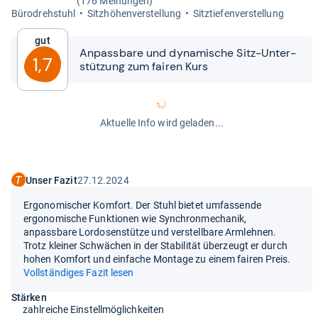
(176 Meinungen)
Büro­dreh­stuhl
Sitz­hö­hen­ver­stel­lung
Sitz­tie­fen­ver­stel­lung
Gut
Anpass­bare und dyna­mi­sche Sitz-​​Unter­
1,7
stüt­zung zum fai­ren Kurs
Aktuelle Info wird geladen...
Unser Fazit
27.12.2024
Ergonomischer Komfort. Der Stuhl bietet umfassende
ergonomische Funktionen wie Synchronmechanik,
anpassbare Lordosenstütze und verstellbare Armlehnen.
Trotz kleiner Schwächen in der Stabilität überzeugt er durch
hohen Komfort und einfache Montage zu einem fairen Preis.
Vollständiges Fazit lesen
Stärken
zahlreiche Einstellmöglichkeiten