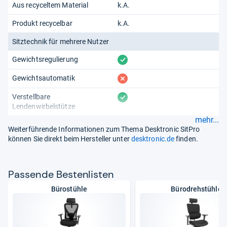
Aus recyceltem Material
k.A.
Produkt recycelbar
k.A.
Sitztechnik für mehrere Nutzer
vorhanden
Gewichtsregulierung
fehlt
Gewichtsautomatik
vorhanden
Verstellbare
Lendenwirbelstütze
mehr...
Weiterführende Informationen zum Thema Desktronic SitPro
können Sie direkt beim Hersteller unter
desktronic.de
finden.
Pas­sende Bes­ten­lis­ten
Bürostühle
Bürodrehstühle