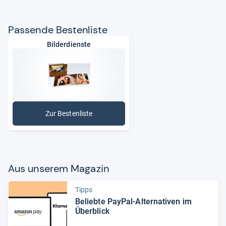
Pas­sende Bes­ten­liste
Bilderdienste
Zur Bestenliste
: Bilderdienste
Aus unse­rem Maga­zin
Tipps
Beliebte PayPal-​Alter­na­ti­ven im
Über­blick