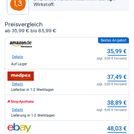
1,3
Wirkstoff.
Preis­ver­gleich
ab 35,99 € bis 65,99 €
Bestes Angebot
zum
Shop:
35,99 €
bei
Amazon.de
Details
zzgl. 0,00 € Versand
für
Auf Lager
35,99
kaufen.
zum
37,49 €
Shop:
bei
Details
zzgl. 0,00 € Versand
medpex
Lieferbar in 1-2 Werktagen
für
37,49
zum
38,89 €
kaufen.
Shop:
bei
Details
zzgl. 0,00 € Versand
Shop
Lieferung in 1-2 Werktagen
Apotheke
DE
zum
48,03 €
für
Shop:
38,89