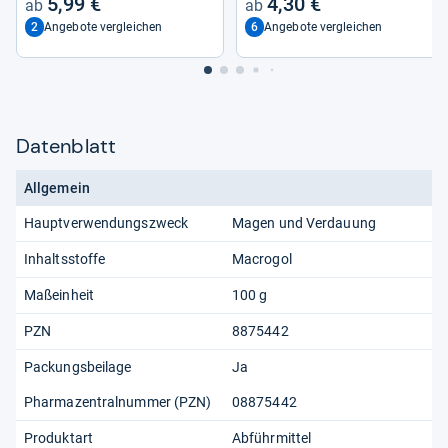
5,99 €
4,30 €
gleich­ge­wicht • 100% Vegan •
2
6
Angebote vergleichen
Angebote vergleichen
Reco­very Drink • Mit Oran­gen­
ge­schmack
Datenblatt
Allgemein
Hauptverwendungszweck
Magen und Verdauung
Inhaltsstoffe
Macrogol
Maßeinheit
100 g
PZN
8875442
Packungsbeilage
Ja
Pharmazentralnummer (PZN)
08875442
Produktart
Abführmittel