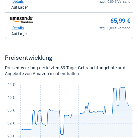
bei
Details
zzgl. 0,00 € Versand
kaufen.
eBay
Auf Lager
für
48,03
zum
65,99 €
kaufen.
Shop:
bei
Details
zzgl. 0,00 € Versand
Amazon.de
Auf Lager
für
65,99
kaufen.
Preis­ent­wick­lung
Preisentwicklung der letzten 89 Tage. Gebrauchtangebote und
Angebote von Amazon nicht enthalten.