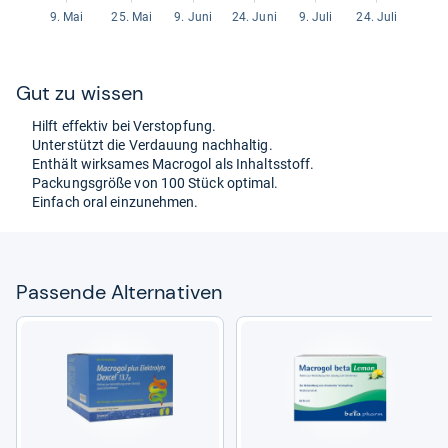
Gut zu wis­sen
Hilft effek­tiv bei Ver­stop­fung.
Unter­stützt die Ver­dau­ung nach­hal­tig.
Ent­hält wirk­sa­mes Macro­gol als Inhaltss­toff.
Packungs­größe von 100 Stück opti­mal.
Ein­fach oral ein­zu­neh­men.
Pas­sende Alter­na­ti­ven