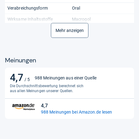
Verabreichungsform
Oral
Wirksame Inhaltsstoffe
Macrogol
Mehr anzeigen
Meinungen
4,7
4,7
988 Meinungen aus einer Quelle
/ 5
von
Die Durchschnittsbewertung berechnet sich
5
aus allen Meinungen unserer Quellen.
Sternen
4,7
4,7
988 Meinungen bei Amazon.de lesen
von
5
Sternen