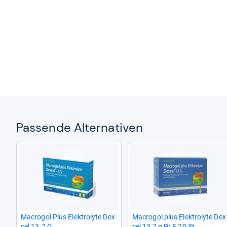
Pas­sende Alter­na­ti­ven
Macro­gol Plus Elek­tro­lyte Dex­
Macro­gol plus Elek­tro­lyte Dex
cel 13.7 G
cel 13,7 g PLE 20 St