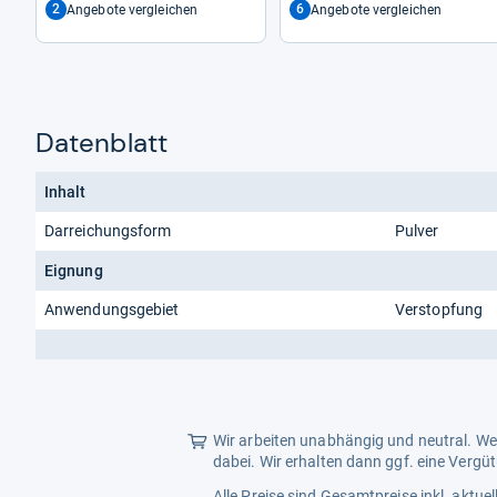
2
6
Angebote vergleichen
Angebote vergleichen
Reco­very Drink • Mit Oran­gen­
ge­schmack
Datenblatt
Inhalt
Darreichungsform
Pulver
Eignung
Anwendungsgebiet
Verstopfung
Wir arbeiten unabhängig und neutral. Wen
dabei. Wir erhalten dann ggf. eine Vergü
Alle Preise sind Gesamtpreise inkl. aktu