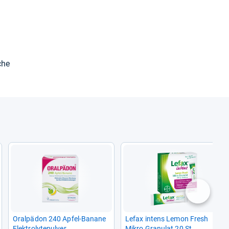
che
nächste
Oral­pä­don 240 Apfel-​Banane
Lefax intens Lemon Fresh
Elek­tro­ly­te­pul­ver
Mikro Gra­nu­lat 20 St