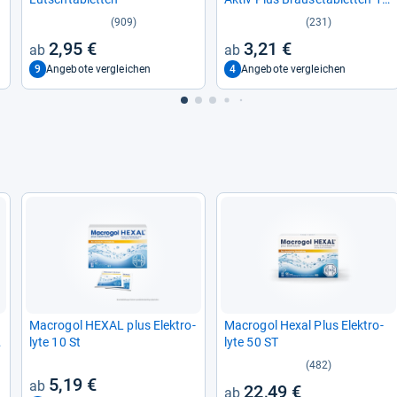
St
(909)
(231)
2,95 €
3,21 €
9
4
Angebote vergleichen
Angebote vergleichen
Macro­gol HEXAL plus Elek­tro­
Macro­gol Hexal Plus Elek­tro­
lyte 10 St
lyte 50 ST
(482)
5,19 €
22,49 €