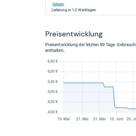
bei
Details
Shop
Lieferung in 1-2 Werktagen
Apotheke
DE
für
6,39
Preis­ent­wick­lung
kaufen.
Preisentwicklung der letzten 89 Tage. Gebrau
enthalten.