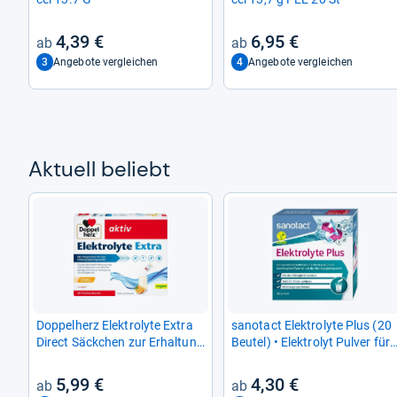
4,39 €
6,95 €
3
4
Angebote vergleichen
Angebote vergleichen
Aktu­ell beliebt
Dop­pel­herz Elek­tro­lyte Extra
sano­tact Elek­tro­lyte Plus (20
Direct Säck­chen zur Erhal­tung
Beu­tel) • Elek­tro­lyt Pul­ver für
des Elek­tro­lyt­gleich­ge­wichts
Flüs­sig­keits­haus­halt • Kalium
20 St.
& Magne­sium für Elek­tro­lyt­
5,99 €
4,30 €
gleich­ge­wicht • 100% Vegan •