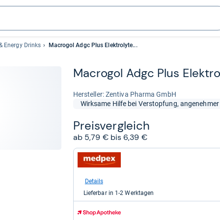
& Energy Drinks
Macrogol Adgc Plus Elektrolyte...
Macro­gol Adgc Plus Elek­tro­
Her­stel­ler: Zentiva Pharma GmbH
Wirksame Hilfe bei Verstopfung, angenehme
Preis­ver­gleich
ab 5,79 € bis 6,39 €
zum
Shop:
bei
medpex
Details
für
Lieferbar in 1-2 Werktagen
5,79
kaufen.
zum
Shop: