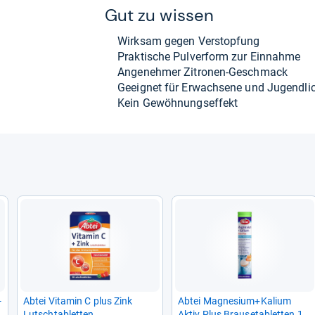
Gut zu wis­sen
Wirk­sam gegen Ver­stop­fung
Prak­ti­sche Pul­ver­form zur Ein­nahme
Ange­neh­mer Zitro­nen-​Geschmack
Geeig­net für Erwach­sene und Jugend­li­
Kein Gewöh­nungs­ef­fekt
­
Abtei Vit­amin C plus Zink
Abtei Magne­sium+Kalium
Lutsch­ta­blet­ten
Aktiv Plus Brau­se­ta­blet­ten 15