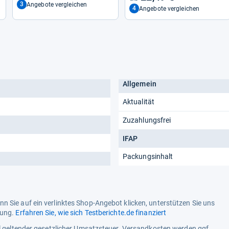
3
Angebote vergleichen
4
Angebote vergleichen
Allgemein
Aktualität
Zuzahlungsfrei
IFAP
Packungsinhalt
n Sie auf ein verlinktes Shop-Angebot klicken, unterstützen Sie uns
tung.
Erfahren Sie, wie sich Testberichte.de finanziert
ell geltender gesetzlicher Umsatzsteuer. Versandkosten werden ggf.