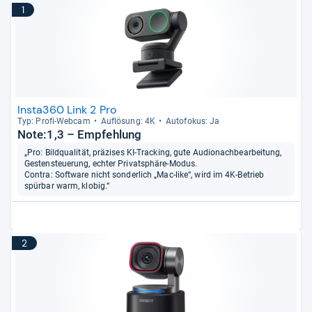
1
Insta360 Link 2 Pro
Typ: Profi-​Web­cam
Auf­lö­sung: 4K
Auto­fo­kus: Ja
Note:1,3 – Empfehlung
„Pro: Bildqualität, präzises KI-Tracking, gute Audionachbearbeitung,
Gestensteuerung, echter Privatsphäre-Modus.
Contra: Software nicht sonderlich „Mac-like“, wird im 4K-Betrieb
spürbar warm, klobig.“
2