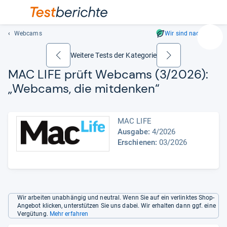
Webcams
Wir sind nachhaltig
Suc
Geben
Weitere Tests der Kategorie
zurück
weiter
Sie
MAC LIFE prüft Web­cams (3/2026):
mindest
„Web­cams, die mit­den­ken“
drei
Zeichen
ein.
MAC LIFE
Vorschl
Ausgabe:
4/2026
erschei
Erschienen:
03/2026
automat
und
lassen
sich
mit
Wir arbeiten unabhängig und neutral. Wenn Sie auf ein verlinktes Shop-
den
Angebot klicken, unterstützen Sie uns dabei. Wir erhalten dann ggf. eine
Pfeiltas
Vergütung.
Mehr erfahren
auswähl