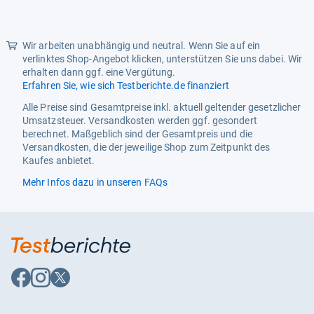
Lichtfarbe
‎schwarz
Länge
10,5 cm
Wir arbeiten unabhängig und neutral. Wenn Sie auf ein
Material
Metall
verlinktes Shop-Angebot klicken, unterstützen Sie uns dabei. Wir
erhalten dann ggf. eine Vergütung.
Modell
G1322
Erfahren Sie, wie sich Testberichte.de finanziert
Montage erforderlich
Ja
Alle Preise sind Gesamtpreise inkl. aktuell geltender gesetzlicher
Umsatzsteuer. Versandkosten werden ggf. gesondert
Produktart
Leselampe
berechnet. Maßgeblich sind der Gesamtpreis und die
Versandkosten, die der jeweilige Shop zum Zeitpunkt des
Spannung
5 Volt
Kaufes anbietet.
Stromquelle
Batteriebetrieben
Mehr Infos dazu in unseren FAQs
Ursprungsland
China
Vintage
Ja
Auf
Auf
Auf
Facebook
Instagram
X
folgen
folgen
folgen