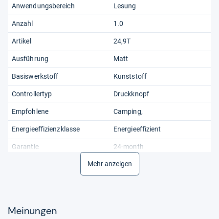
Anwendungsbereich
Lesung
Anzahl
1.0
Artikel
24,9T
Ausführung
Matt
Basiswerkstoff
Kunststoff
Controllertyp
Druckknopf
Empfohlene
Camping,
Energieeffizienzklasse
Energieeffizient
Garantie
24-month
Mehr anzeigen
Gewicht
130
Global
00645312767687
Glühbirnensockel
Zacke
Meinungen
Größe
B10