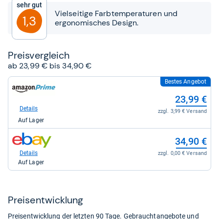
Sehr gut
Sternen
Vielseitige Farbtemperaturen und
1,3
ergonomisches Design.
Preis­ver­gleich
ab 23,99 € bis 34,90 €
Bestes Angebot
zum
Shop:
23,99 €
bei
Amazon.de
Details
zzgl. 3,99 € Versand
für
Auf Lager
23,99
kaufen.
zum
34,90 €
Shop:
bei
Details
zzgl. 0,00 € Versand
eBay
Auf Lager
für
34,90
kaufen.
Preis­ent­wick­lung
Preisentwicklung der letzten 90 Tage. Gebrauchtangebote und