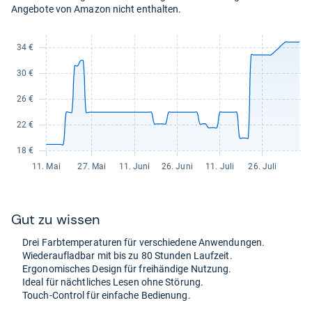
Angebote von Amazon nicht enthalten.
Gut zu wis­sen
Drei Farb­tem­pe­ra­tu­ren für ver­schie­dene Anwen­dun­gen.
Wie­der­auf­lad­bar mit bis zu 80 Stun­den Lauf­zeit.
Ergo­no­mi­sches Design für frei­hän­dige Nut­zung.
Ideal für nächt­li­ches Lesen ohne Stö­rung.
Touch-​Con­trol für ein­fa­che Bedie­nung.