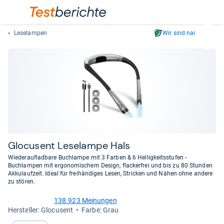
Leselampen
Wir sind nachhaltig
Suc
Geben
Sie
mindest
drei
Zeichen
ein.
Vorschl
erschei
automat
Glo­cu­sent Lese­lampe Hals
und
Wiederaufladbare Buchlampe mit 3 Farben & 6 Helligkeitsstufen -
lassen
Buchlampen mit ergonomischem Design, flackerfrei und bis zu 80 Stunden
Akkulaufzeit. Ideal für freihändiges Lesen, Stricken und Nähen ohne andere
sich
zu stören.
mit
den
138.923 Meinungen
4,7
Pfeiltas
Her­stel­ler: Glocusent
Farbe: Grau
von
auswähl
5