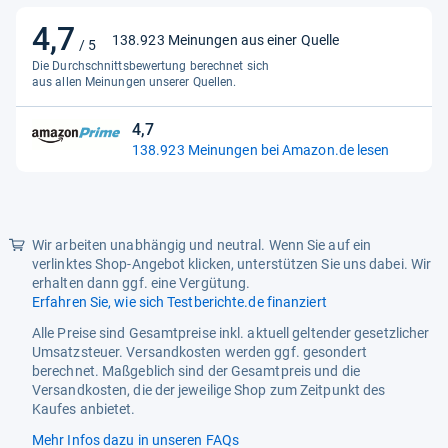
4,7
4,7
Herkunftsland
China
138.923 Meinungen aus einer Quelle
/ 5
von
Die Durchschnittsbewertung berechnet sich
Hersteller
Glocusent
5
aus allen Meinungen unserer Quellen.
Sternen
Ist
Ja
4,7
4,7
Lampensockel
Zacke
138.923 Meinungen bei Amazon.de lesen
von
Lampentyp
LED
5
Sternen
Leuchte
LED
Wir arbeiten unabhängig und neutral. Wenn Sie auf ein
Leuchtrichtung
LED
verlinktes Shop-Angebot klicken, unterstützen Sie uns dabei. Wir
Lieferumfang
erhalten dann ggf. eine Vergütung.
1
Erfahren Sie, wie sich Testberichte.de finanziert
Länge
24,9T
Alle Preise sind Gesamtpreise inkl. aktuell geltender gesetzlicher
Umsatzsteuer. Versandkosten werden ggf. gesondert
Material
Acrylnitril-Butadien-Styrol
berechnet. Maßgeblich sind der Gesamtpreis und die
Versandkosten, die der jeweilige Shop zum Zeitpunkt des
Montageart
Tragbar
Kaufes anbietet.
Oberflächentyp
Matt
Mehr Infos dazu in unseren FAQs