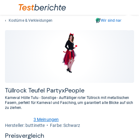
Kostüme & Verkleidungen
Wir sind nachhaltig
Suc
Geben
Sie
mindest
drei
Zeichen
ein.
Vorschl
erschei
automat
Tüll­rock Teu­fel Par­tyx­Peo­ple
und
Karneval Hölle Tutu - Sonstige - Auffälliger roter Tüllrock mit metallischen
lassen
Fasern, perfekt für Karneval und Fasching, um garantiert alle Blicke auf sich
zu ziehen.
sich
mit
3 Meinungen
den
3,0
Her­stel­ler: buttinette
Farbe: Schwarz
von
Pfeiltas
5
Preis­ver­gleich
auswähl