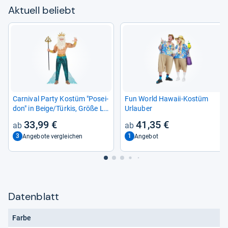
Aktu­ell beliebt
Car­ni­val Party Kostüm "Posei­
Fun World Hawaii-​Kostüm
don" in Beige/Tür­kis, Größe L
Urlau­ber
für Her­ren
33,99 €
41,35 €
3
1
Angebote vergleichen
Angebot
Datenblatt
Farbe