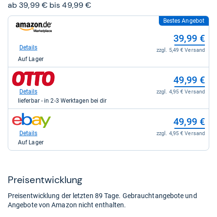
Sternen
ab 39,99 € bis 49,99 €
Bestes Angebot
zum
Shop:
39,99 €
bei
Amazon.de
Details
zzgl. 5,49 € Versand
für
Auf Lager
39,99
kaufen.
zum
49,99 €
Shop:
bei
Details
zzgl. 4,95 € Versand
Otto.de
lieferbar - in 2-3 Werktagen bei dir
für
49,99
zum
49,99 €
kaufen.
Shop:
bei
Details
zzgl. 4,95 € Versand
eBay
Auf Lager
für
49,99
kaufen.
Preis­ent­wick­lung
Preisentwicklung der letzten 89 Tage. Gebrauchtangebote und
Angebote von Amazon nicht enthalten.