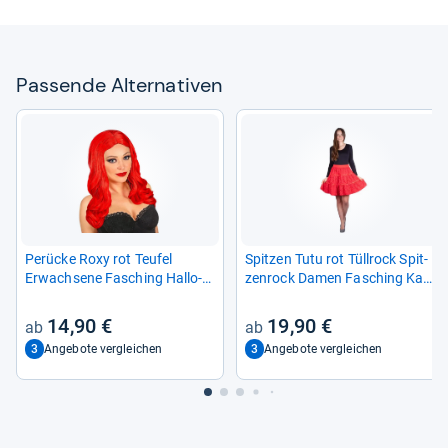
Pas­sende Alter­na­ti­ven
Perücke Roxy rot Teu­fel
Spit­zen Tutu rot Tüll­rock Spit­
Erwach­sene Fasching Hal­lo­
zen­rock Damen Fasching Kar­
ween
ne­val Rock
14,90 €
19,90 €
3
3
Angebote vergleichen
Angebote vergleichen