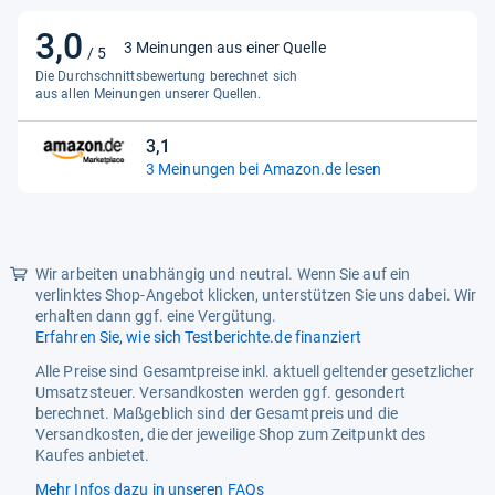
3,0
3,0
3 Meinungen aus einer Quelle
/ 5
von
Die Durchschnittsbewertung berechnet sich
5
aus allen Meinungen unserer Quellen.
Sternen
3,1
3,1
3 Meinungen bei Amazon.de lesen
von
5
Sternen
Wir arbeiten unabhängig und neutral. Wenn Sie auf ein
verlinktes Shop-Angebot klicken, unterstützen Sie uns dabei. Wir
erhalten dann ggf. eine Vergütung.
Erfahren Sie, wie sich Testberichte.de finanziert
Alle Preise sind Gesamtpreise inkl. aktuell geltender gesetzlicher
Umsatzsteuer. Versandkosten werden ggf. gesondert
berechnet. Maßgeblich sind der Gesamtpreis und die
Versandkosten, die der jeweilige Shop zum Zeitpunkt des
Kaufes anbietet.
Mehr Infos dazu in unseren FAQs