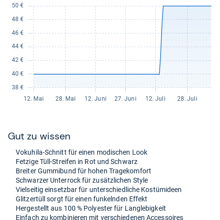
Gut zu wis­sen
Voku­hila-​Schnitt für einen modi­schen Look
Fet­zige Tüll-​Strei­fen in Rot und Schwarz
Brei­ter Gum­mi­bund für hohen Tra­ge­kom­fort
Schwar­zer Unter­rock für zusätz­li­chen Style
Viel­sei­tig ein­setz­bar für unter­schied­li­che Kostü­mi­deen
Glit­zer­tüll sorgt für einen fun­keln­den Effekt
Her­ge­stellt aus 100 % Poly­es­ter für Lang­le­big­keit
Ein­fach zu kom­bi­nie­ren mit ver­schie­de­nen Acces­soires