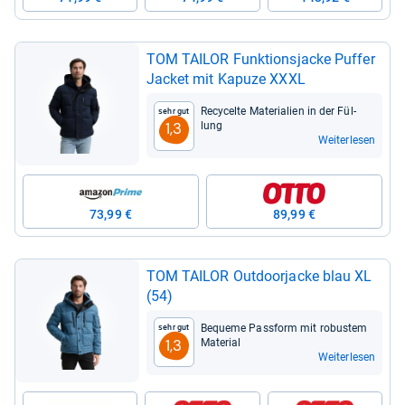
TOM TAI­LOR Funk­ti­ons­ja­cke Puf­fer
Jacket mit Kapuze XXXL
Recy­celte Mate­ria­lien in der Fül­
Sehr gut
lung
1,3
Weiterlesen
73,99 €
89,99 €
TOM TAI­LOR Out­door­ja­cke blau XL
(54)
Bequeme Pass­form mit robus­tem
Sehr gut
Mate­rial
1,3
Weiterlesen