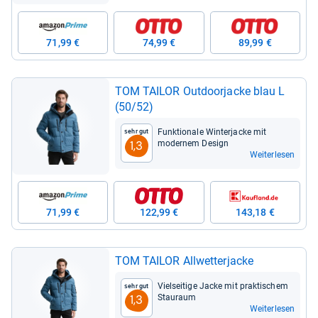
71,99 €
74,99 €
89,99 €
TOM TAI­LOR Out­door­ja­cke blau L
(50/52)
Funk­tio­nale Win­ter­ja­cke mit
Sehr gut
moder­nem Design
1,3
Weiterlesen
71,99 €
122,99 €
143,18 €
TOM TAI­LOR All­wet­ter­ja­cke
Viel­sei­tige Jacke mit prak­ti­schem
Sehr gut
Stau­raum
1,3
Weiterlesen