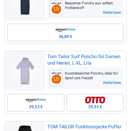
Beque­mer Pon­cho aus sof­tem
Sehr gut
Frot­tier­stoff
1,5
Weiterlesen
36,89 €
Tom Tai­lor Surf Pon­cho für Damen
und Her­ren, L-​XL, Lila
Kuschel­wei­cher Pon­cho, ideal für
Sehr gut
Sport und Frei­zeit
1,5
Weiterlesen
39,33 €
39,33 €
TOM TAI­LOR Funk­ti­ons­ja­cke Puf­fer