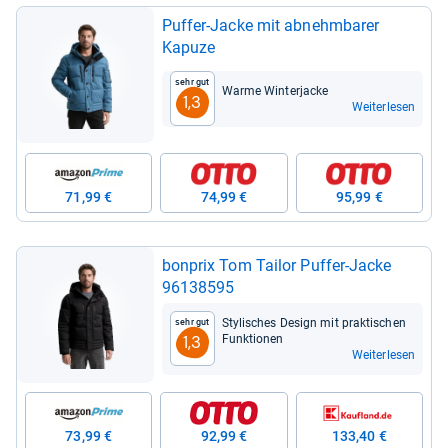
Puf­fer-​Jacke mit abnehm­ba­rer
Kapuze
Sehr gut
Warme Win­ter­ja­cke
1,3
Weiterlesen
71,99 €
74,99 €
95,99 €
bon­prix Tom Tai­lor Puf­fer-​Jacke
96138595
Sty­li­sches Design mit prak­ti­schen
Sehr gut
Funk­tio­nen
1,3
Weiterlesen
73,99 €
92,99 €
133,40 €