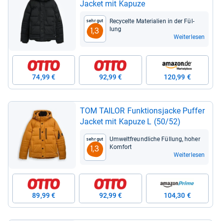
Jacket mit Kapuze
Recy­celte Mate­ria­lien in der Fül­
Sehr gut
lung
1,3
Weiterlesen
74,99 €
92,99 €
120,99 €
TOM TAI­LOR Funk­ti­ons­ja­cke Puf­fer
Jacket mit Kapuze L (50/52)
Umwelt­freund­li­che Fül­lung, hoher
Sehr gut
Kom­fort
1,3
Weiterlesen
89,99 €
92,99 €
104,30 €