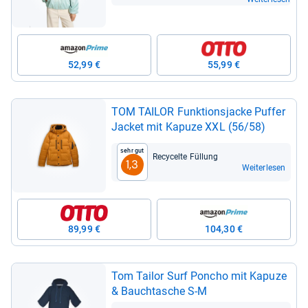
52,99 €
55,99 €
TOM TAI­LOR Funk­ti­ons­ja­cke Puf­fer
Jacket mit Kapuze XXL (56/58)
Sehr gut
Recy­celte Fül­lung
1,3
Weiterlesen
89,99 €
104,30 €
Tom Tai­lor Surf Pon­cho mit Kapuze
& Bauchta­sche S-​M