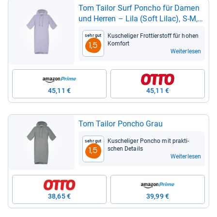
Tom Tai­lor Surf Pon­cho für Damen
und Her­ren – Lila (Soft Lilac), S-​M,
100% Baum­wolle
Kusche­li­ger Frot­tier­stoff für hohen
Sehr gut
Kom­fort
1,5
Weiterlesen
45,11 €
45,11 €
Tom Tai­lor Pon­cho Grau
Kusche­li­ger Pon­cho mit prak­ti­
Sehr gut
schen Details
1,5
Weiterlesen
38,65 €
39,99 €