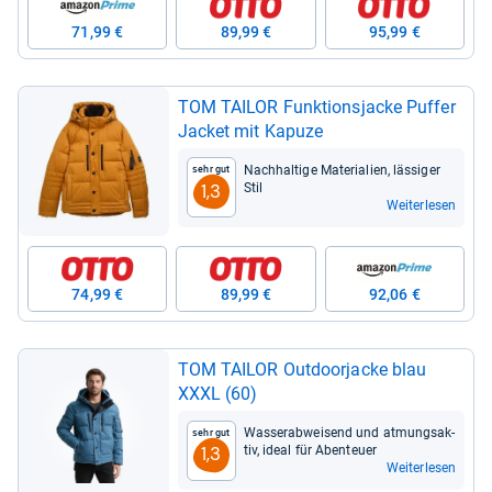
71,99 €
89,99 €
95,99 €
TOM TAI­LOR Funk­ti­ons­ja­cke Puf­fer
Jacket mit Kapuze
Nach­hal­tige Mate­ria­lien, läs­si­ger
Sehr gut
Stil
1,3
Weiterlesen
74,99 €
89,99 €
92,06 €
TOM TAI­LOR Out­door­ja­cke blau
XXXL (60)
Was­ser­ab­wei­send und atmungs­ak­
Sehr gut
tiv, ideal für Aben­teuer
1,3
Weiterlesen