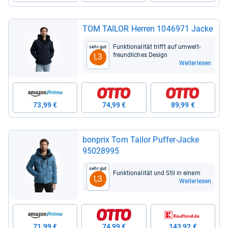
TOM TAI­LOR Her­ren 1046971 Jacke
Funk­tio­na­li­tät trifft auf umwelt­
Sehr gut
freund­li­ches Design
1,3
Weiterlesen
73,99 €
74,99 €
89,99 €
bon­prix Tom Tai­lor Puf­fer-​Jacke
95028995
Sehr gut
Funk­tio­na­li­tät und Stil in einem
1,3
Weiterlesen
71,99 €
74,99 €
143,92 €