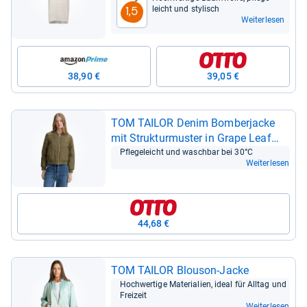
leicht und sty­lisch
1,5
Weiterlesen
38,90 €
39,05 €
TOM TAI­LOR Denim Bom­ber­ja­cke
mit Struk­tur­mus­ter in Grape Leaf
Green
Pfle­ge­leicht und wasch­bar bei 30°C
Weiterlesen
44,68 €
TOM TAI­LOR Blou­son-​Jacke
Hoch­wer­tige Mate­ria­lien, ideal für All­tag und
Frei­zeit
Weiterlesen