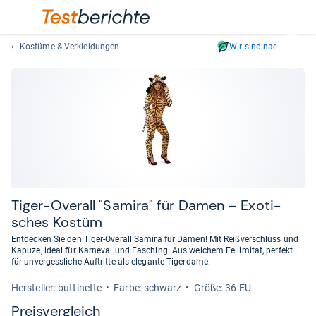
Kostüme & Verkleidungen
Wir sind nachhaltig
Suc
Geben
Sie
mindest
drei
Zeichen
ein.
Vorschl
erschei
automat
Tiger-​Over­all "Samira" für Damen – Exo­ti­
und
sches Kostüm
lassen
Entdecken Sie den Tiger-Overall Samira für Damen! Mit Reißverschluss und
sich
Kapuze, ideal für Karneval und Fasching. Aus weichem Fellimitat, perfekt
mit
für unvergessliche Auftritte als elegante Tigerdame.
den
Her­stel­ler: buttinette
Farbe: schwarz
Größe: 36 EU
Pfeiltas
Preis­ver­gleich
auswähl