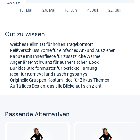
Gut zu wis­sen
Wei­ches Fel­li­mi­tat für hohen Tra­ge­kom­fort
Reiß­ver­schluss vorne für ein­fa­ches An-​ und Aus­zie­hen
Kapuze mit Innen­fleece für zusätz­li­che Wärme
Ange­näh­ter Schwanz für authen­ti­schen Look
Dunkles Strei­fen­mus­ter für per­fekte Tar­nung
Ideal für Kar­ne­val und Faschingspar­tys
Ori­gi­nelle Grup­pen-​Kostüm-​Idee für Zir­kus-​The­men
Auf­fäl­li­ges Design, das alle Bli­cke auf sich zieht
Pas­sende Alter­na­ti­ven