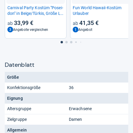
Car­ni­val Party Kostüm "Posei­
Fun World Hawaii-​Kostüm
don" in Beige/Tür­kis, Größe L
Urlau­ber
für Her­ren
33,99 €
41,35 €
3
1
Angebote vergleichen
Angebot
Datenblatt
Größe
Konfektionsgröße
36
Eignung
Altersgruppe
Erwachsene
Zielgruppe
Damen
Allgemein