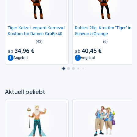
Tiger Katze Leo­pard Kar­ne­val
Rubie's 2tlg. Kostüm "Tiger" in
Kostüm für Damen Größe 40
Schwarz/Orange
(42)
(6)
34,96 €
40,45 €
1
1
Angebot
Angebot
Aktu­ell beliebt