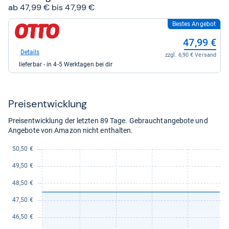
ab 47,99 € bis 47,99 €
Bestes Angebot
zum
Shop:
47,99 €
bei
OTTO
Details
zzgl. 6,90 € Versand
für
lieferbar - in 4-5 Werktagen bei dir
47,99
kaufen.
Preis­ent­wick­lung
Preisentwicklung der letzten 89 Tage. Gebrauchtangebote und
Angebote von Amazon nicht enthalten.