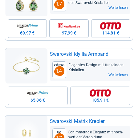
den Swarovski-​Kris­tal­len
1,7
Weiterlesen
69,97 €
97,99 €
114,81 €
Swarovski Idyl­lia Arm­band
Ele­gan­tes Design mit fun­keln­den
Sehr gut
Kris­tal­len
1,4
Weiterlesen
65,86 €
105,91 €
Swarovski Matrix Kreo­len
Schim­mernde Ele­ganz mit hoch­
Gut
wer­ti­ger Ver­gol­dung