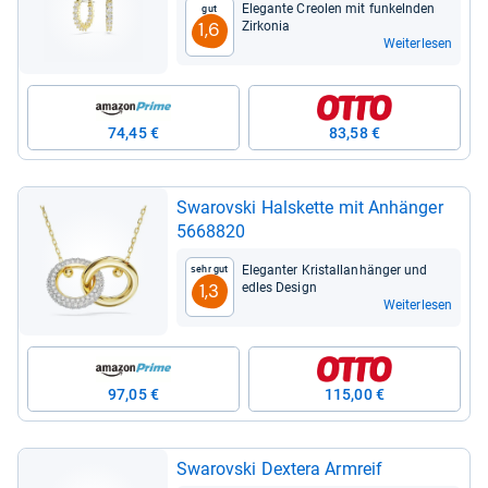
Ele­gante Creo­len mit fun­keln­den
Gut
Zir­ko­nia
1,6
Weiterlesen
74,45 €
83,58 €
Swarovski Hals­kette mit Anhän­ger
5668820
Ele­gan­ter Kris­tall­an­hän­ger und
Sehr gut
edles Design
1,3
Weiterlesen
97,05 €
115,00 €
Swarovski Dex­tera Arm­reif