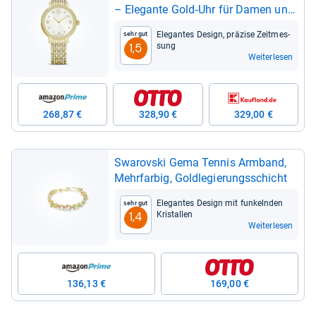
– Ele­gante Gold‑Uhr für Damen und
Her­ren
Ele­gan­tes Design, prä­zise Zeit­mes­
Sehr gut
sung
1,5
Weiterlesen
268,87 €
328,90 €
329,00 €
Swarovski Gema Ten­nis Arm­band,
Mehr­far­big, Gold­le­gie­rungs­schicht
Ele­gan­tes Design mit fun­keln­den
Sehr gut
Kris­tal­len
1,4
Weiterlesen
136,13 €
169,00 €