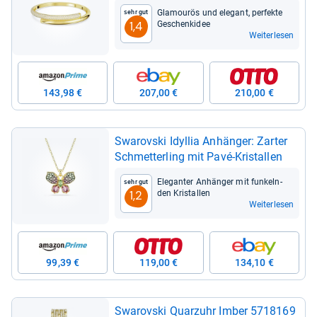
Gla­mou­rös und ele­gant, per­fekte
Sehr gut
Geschen­ki­dee
1,4
Weiterlesen
143,98 €
207,00 €
210,00 €
Swarovski Idyl­lia Anhän­ger: Zar­ter
Schmet­ter­ling mit Pavé-​Kris­tal­len
Ele­gan­ter Anhän­ger mit fun­keln­
Sehr gut
den Kris­tal­len
1,2
Weiterlesen
99,39 €
119,00 €
134,10 €
Swarovski Quarz­uhr Imber 5718169