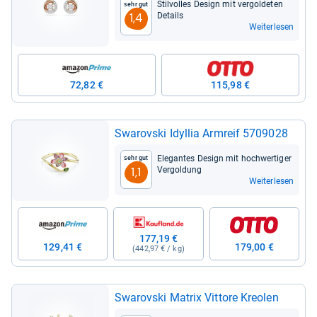
Stil­vol­les Design mit ver­gol­de­ten
Sehr gut
Details
1,4
Weiterlesen
72,82 €
115,98 €
Swarovski Idyl­lia Arm­reif 5709028
Ele­gan­tes Design mit hoch­wer­ti­ger
Sehr gut
Ver­gol­dung
1,1
Weiterlesen
177,19 €
129,41 €
179,00 €
(442,97 € / kg)
Swarovski Matrix Vit­tore Kreo­len