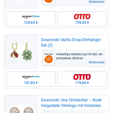
Weiterlesen
124,65 €
159,00 €
Swarovski Idyl­lia Drop-​Ohr­hän­ger
Set (3)
Viel­sei­tige Gestal­tung mit drei ver­
Sehr gut
schie­de­nen Moti­ven
1,0
Weiterlesen
157,85 €
179,00 €
Swarovski Una Ohr­ste­cker – Rosé
Ver­gol­dete Ohr­ringe mit Kris­tal­len