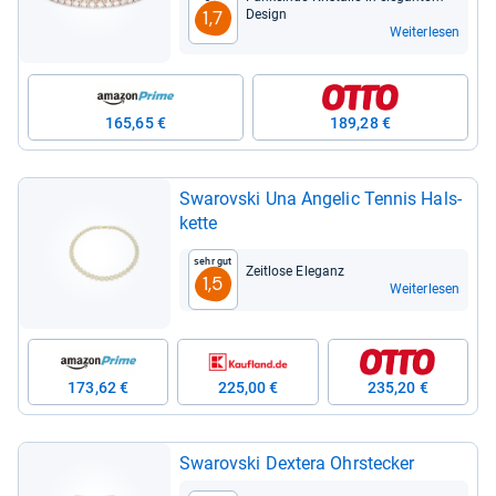
Design
1,7
Weiterlesen
165,65 €
189,28 €
Swarovski Una Ange­lic Ten­nis Hals­
kette
Sehr gut
Zeit­lose Ele­ganz
1,5
Weiterlesen
173,62 €
225,00 €
235,20 €
Swarovski Dex­tera Ohr­ste­cker