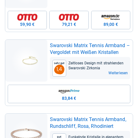
59,90 €
79,21 €
89,00 €
Swarovski Matrix Ten­nis Arm­band –
Ver­gol­det mit Wei­ßen Kris­tal­len
Zeit­lo­ses Design mit strah­len­den
Sehr gut
Swarovski Zir­ko­nia
1,4
Weiterlesen
83,84 €
Swarovski Matrix Ten­nis Arm­band,
Rund­schliff, Rosa, Rho­di­niert
Fun­kelnde Kris­talle in ele­gan­tem
Gut