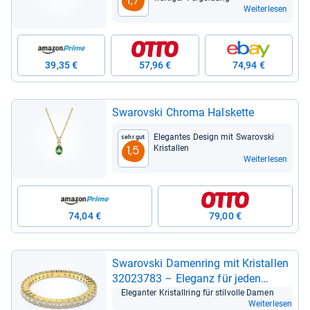
1,7
Weiterlesen
39,35 €
57,96 €
74,94 €
Swarovski Chroma Hals­kette
Ele­gan­tes Design mit Swarovski
Sehr gut
Kris­tal­len
1,5
Weiterlesen
74,04 €
79,00 €
Swarovski Damen­ring mit Kris­tal­len
32023783 – Ele­ganz für jeden
Anlass
Ele­gan­ter Kris­tall­ring für stil­volle Damen
Weiterlesen