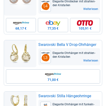
Ele­gante Ohr­ste­cker mit strah­len­
Sehr gut
den Kris­tal­len
1,4
Weiterlesen
68,17 €
77,35 €
105,91 €
Swarovski Bella V Drop-​Ohr­hän­ger
Ele­gante Ohr­hän­ger mit strah­len­
Sehr gut
den Kris­tal­len
1,3
Weiterlesen
71,00 €
Swarovski Stilla Hän­geohr­ringe
Ele­gante Ohr­hän­ger mit fun­keln­
Gut