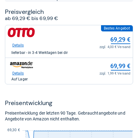
Sternen
Preis­ver­gleich
ab 69,29 € bis 69,99 €
Bestes Angebot
zum
Shop:
69,29 €
bei
Otto.de
Details
zzgl. 4,00 € Versand
für
lieferbar - in 3-4 Werktagen bei dir
69,29
kaufen.
zum
69,99 €
Shop:
bei
Details
zzgl. 1,99 € Versand
Amazon.de
Auf Lager
für
69,99
kaufen.
Preis­ent­wick­lung
Preisentwicklung der letzten 90 Tage. Gebrauchtangebote und
Angebote von Amazon nicht enthalten.