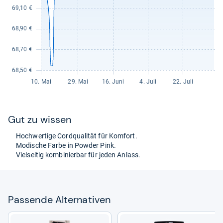
Gut zu wis­sen
Hoch­wer­tige Cord­qua­li­tät für Kom­fort.
Modi­sche Farbe in Pow­der Pink.
Viel­sei­tig kom­bi­nier­bar für jeden Anlass.
Pas­sende Alter­na­ti­ven