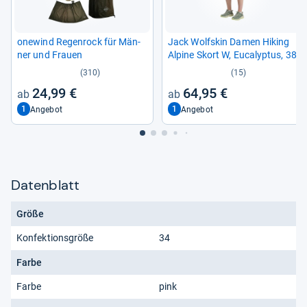
one­wind Regen­rock für Män­
Jack Wolf­skin Damen Hiking
ner und Frauen
Alpine Skort W, Euca­lyp­tus, 38
(310)
(15)
24,99 €
64,95 €
1
1
Angebot
Angebot
Datenblatt
Größe
Konfektionsgröße
34
Farbe
Farbe
pink