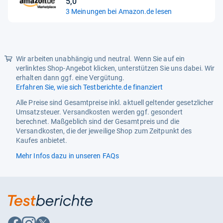
5,0
Sternen
5,0
3 Meinungen bei Amazon.de lesen
von
5
Sternen
Wir arbeiten unabhängig und neutral. Wenn Sie auf ein
verlinktes Shop-Angebot klicken, unterstützen Sie uns dabei. Wir
erhalten dann ggf. eine Vergütung.
Erfahren Sie, wie sich Testberichte.de finanziert
Alle Preise sind Gesamtpreise inkl. aktuell geltender gesetzlicher
Umsatzsteuer. Versandkosten werden ggf. gesondert
berechnet. Maßgeblich sind der Gesamtpreis und die
Versandkosten, die der jeweilige Shop zum Zeitpunkt des
Kaufes anbietet.
Mehr Infos dazu in unseren FAQs
Auf
Auf
Auf