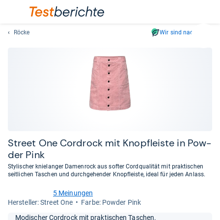
Röcke
Wir sind nachhaltig
Suc
Geben
Sie
mindest
drei
Zeichen
ein.
Vorschl
erschei
automat
Street One Cor­d­rock mit Knopf­leiste in Pow­
und
der Pink
lassen
Stylischer knielanger Damenrock aus softer Cordqualität mit praktischen
sich
seitlichen Taschen und durchgehender Knopfleiste, ideal für jeden Anlass.
mit
den
5 Meinungen
4,5
Her­stel­ler: Street One
Farbe: Powder Pink
Pfeiltas
von
auswähl
5
Modischer Cordrock mit praktischen Taschen.