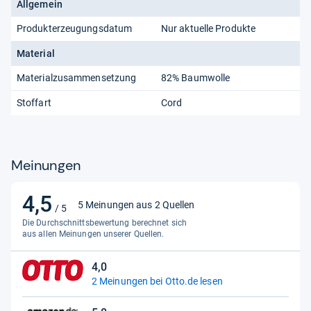
Allgemein
Produkterzeugungsdatum
Nur aktuelle Produkte
Material
Materialzusammensetzung
82% Baumwolle
Stoffart
Cord
Meinungen
4,5
4,5
5 Meinungen aus 2 Quellen
/ 5
von
Die Durchschnittsbewertung berechnet sich
5
aus allen Meinungen unserer Quellen.
Sternen
4,0
4,0
2 Meinungen bei Otto.de lesen
von
5