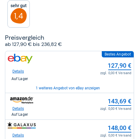
5
Sehr gut
Sternen
1,4
Preis­ver­gleich
ab 127,90 € bis 236,82 €
Bestes Angebot
zum
Shop:
127,90 €
bei
eBay
Details
zzgl. 0,00 € Versand
für
Auf Lager
127,90
kaufen.
1 weiteres Angebot von eBay anzeigen
zum
zum
236,82 €
143,69 €
Shop:
Shop:
bei
bei
Details
Details
zzgl. 5,90 € Versand
zzgl. 0,00 € Versand
eBay
Amazon.de
Auf Lager
Auf Lager
für
für
236,82
143,69
zum
148,00 €
kaufen.
kaufen.
Shop:
bei
Details
zzgl. 0,00 € Versand