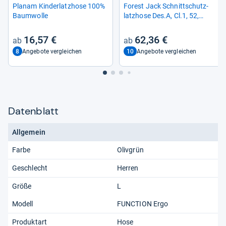
Pla­nam Kin­der­latz­hose 100%
Forest Jack Schnitt­schutz­
Baum­wolle
latz­hose Des.A, Cl.1, 52,
grün/orange
16,57 €
62,36 €
8
10
Angebote vergleichen
Angebote vergleichen
Datenblatt
Allgemein
Farbe
Olivgrün
Geschlecht
Herren
Größe
L
Modell
FUNCTION Ergo
Produktart
Hose