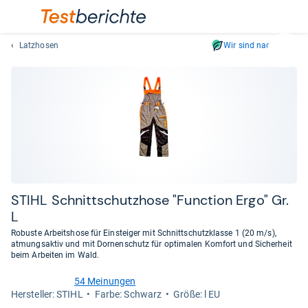
Latzhosen
Wir sind nachhaltig
Suc
Geben
Sie
mindest
drei
Zeichen
ein.
Vorschl
erschei
automat
STIHL Schnitt­schutz­hose "Func­tion Ergo" Gr.
und
L
lassen
Robuste Arbeitshose für Einsteiger mit Schnittschutzklasse 1 (20 m/s),
sich
atmungsaktiv und mit Dornenschutz für optimalen Komfort und Sicherheit
mit
beim Arbeiten im Wald.
den
54 Meinungen
Pfeiltas
4,6
Her­stel­ler: STIHL
Farbe: Schwarz
Größe: l EU
von
auswähl