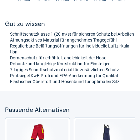
Gut zu wis­sen
Schnitt­schutz­klasse 1 (20 m/s) für siche­ren Schutz bei Arbei­ten
Atmungs­ak­ti­ves Mate­rial für ange­neh­mes Tra­ge­ge­fühl
Regu­lier­bare Belüf­tungs­öff­nun­gen für indi­vi­du­elle Luft­zir­ku­la­
tion
Dor­nen­schutz für erhöhte Lang­le­big­keit der Hose
Robuste und lang­le­bige Kon­struk­tion für Ein­stei­ger
7-​lagi­ges Schnitt­schutz­ma­te­rial für zusätz­li­chen Schutz
Prüf­sie­gel KwF Profi und FPA-​Aner­ken­nung für Qua­li­tät
Elas­ti­scher Ober­stoff und Hosen­bund für opti­ma­len Sitz
Pas­sende Alter­na­ti­ven