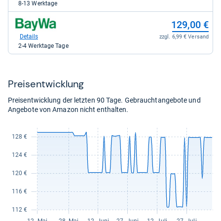
galaxus
8-13 Werktage
für
148,00
zum
129,00 €
kaufen.
Shop:
bei
Details
zzgl. 6,99 € Versand
BayWa_AG
2-4 Werktage Tage
für
129,00
kaufen.
Preis­ent­wick­lung
Preisentwicklung der letzten 90 Tage. Gebrauchtangebote und
Angebote von Amazon nicht enthalten.