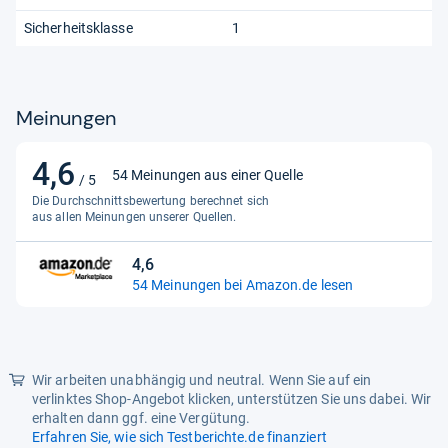
Sicherheitsklasse
1
Meinungen
4,6
4,6
54 Meinungen aus einer Quelle
/ 5
von
Die Durchschnittsbewertung berechnet sich
5
aus allen Meinungen unserer Quellen.
Sternen
4,6
4,6
54 Meinungen bei Amazon.de lesen
von
5
Sternen
Wir arbeiten unabhängig und neutral. Wenn Sie auf ein
verlinktes Shop-Angebot klicken, unterstützen Sie uns dabei. Wir
erhalten dann ggf. eine Vergütung.
Erfahren Sie, wie sich Testberichte.de finanziert