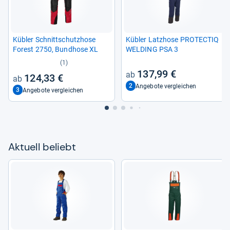
Küb­ler Schnitt­schutz­hose
Küb­ler Latz­hose PRO­TEC­TIQ
Forest 2750, Bund­hose XL
WEL­DING PSA 3
(1)
137,99 €
124,33 €
2
Angebote vergleichen
3
Angebote vergleichen
Aktu­ell beliebt