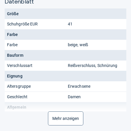
Datenblatt
Größe
Schuhgröße EUR
41
Farbe
Farbe
beige, weiß
Bauform
Verschlussart
Reißverschluss, Schnürung
Eignung
Altersgruppe
Erwachsene
Geschlecht
Damen
Allgemein
Produkttyp
Sneaker Low
Mehr anzeigen
item_group_id
1872077087