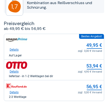
Sternen
Kombination aus Reißverschluss und
1,7
Schnürung.
Preis­ver­gleich
ab 49,95 € bis 56,95 €
Bestes Angebot
zum
Shop:
49,95 €
bei
Amazon.de
Details
zzgl. 0,00 € Versand
für
Auf Lager
49,95
kaufen.
zum
53,94 €
Shop:
bei
Details
zzgl. 4,95 € Versand
Otto.de
lieferbar - in 1-2 Werktagen bei dir
für
53,94
zum
56,95 €
kaufen.
Shop:
bei
Details
zzgl. 0,00 € Versand
Kaufland
2-3 Werktage
für
56,95
kaufen.