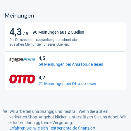
Material
Meinungen
Innenfutter
Textil
Obermaterial
Kunstleder
4,3
4,3
90 Meinungen aus 2 Quellen
/ 5
von
Funktionalitäten
Die Durchschnittsbewertung berechnet sich
5
aus allen Meinungen unserer Quellen.
Eigenschaften
gepolstert, rutschhemmend
Sternen
4,5
4,5
69 Meinungen bei Amazon.de lesen
von
5
4,2
Sternen
4,2
21 Meinungen bei Otto.de lesen
von
5
Sternen
Wir arbeiten unabhängig und neutral. Wenn Sie auf ein
verlinktes Shop-Angebot klicken, unterstützen Sie uns dabei. Wir
erhalten dann ggf. eine Vergütung.
Erfahren Sie, wie sich Testberichte.de finanziert