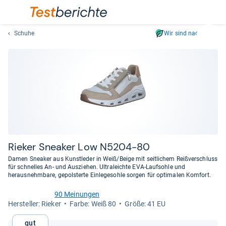
Schuhe
Wir sind nachhaltig
Suc
Geben
Sie
mindest
drei
Zeichen
ein.
Vorschl
erschei
automat
Rie­ker Snea­ker Low N5204-​80
und
Damen Sneaker aus Kunstleder in Weiß/Beige mit seitlichem Reißverschluss
lassen
für schnelles An- und Ausziehen. Ultraleichte EVA-Laufsohle und
herausnehmbare, gepolsterte Einlegesohle sorgen für optimalen Komfort.
sich
mit
90 Meinungen
den
4,3
Her­stel­ler: Rieker
Farbe: Weiß 80
Größe: 41 EU
von
Pfeiltas
5
auswähl
Gut