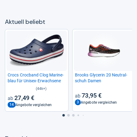
Aktu­ell beliebt
Crocs Croc­band Clog Mari­ne­
Brooks Gly­ce­rin 20 Neu­tral­
blau für Uni­sex-​Erwach­sene
schuh Damen
(44k+)
73,95 €
27,49 €
3
Angebote vergleichen
14
Angebote vergleichen