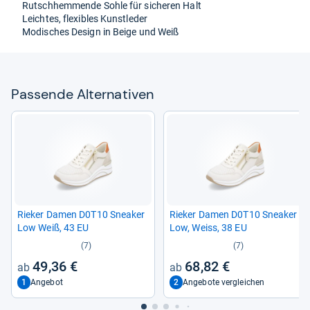
Rutsch­hem­mende Sohle für siche­ren Halt
Leich­tes, fle­xibles Kunst­le­der
Modi­sches Design in Beige und Weiß
Pas­sende Alter­na­ti­ven
Rie­ker Damen D0T10 Snea­ker
Rie­ker Damen D0T10 Snea­ker
Low Weiß, 43 EU
Low, Weiss, 38 EU
(7)
(7)
49,36 €
68,82 €
1
2
Angebot
Angebote vergleichen