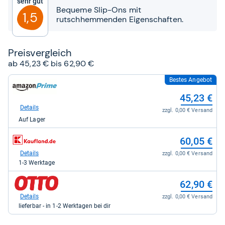
Sehr gut
Sternen
Bequeme Slip-Ons mit
1,5
rutschhemmenden Eigenschaften.
Preis­ver­gleich
ab 45,23 € bis 62,90 €
Bestes Angebot
zum
Shop:
45,23 €
bei
Amazon.de
Details
zzgl. 0,00 € Versand
für
Auf Lager
45,23
kaufen.
zum
60,05 €
Shop:
bei
Details
zzgl. 0,00 € Versand
Kaufland
1-3 Werktage
für
60,05
zum
62,90 €
kaufen.
Shop:
bei
Details
zzgl. 0,00 € Versand
OTTO
lieferbar - in 1-2 Werktagen bei dir
für
62,90