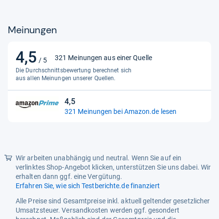
Material
Meinungen
Innenfutter
Textil
Obermaterial
Textil
4,5
4,5
321 Meinungen aus einer Quelle
/ 5
von
Funktionalitäten
Die Durchschnittsbewertung berechnet sich
5
aus allen Meinungen unserer Quellen.
Eigenschaften
flexibel, gepolstert
Sternen
4,5
4,5
321 Meinungen bei Amazon.de lesen
von
5
Sternen
Wir arbeiten unabhängig und neutral. Wenn Sie auf ein
verlinktes Shop-Angebot klicken, unterstützen Sie uns dabei. Wir
erhalten dann ggf. eine Vergütung.
Erfahren Sie, wie sich Testberichte.de finanziert
Alle Preise sind Gesamtpreise inkl. aktuell geltender gesetzlicher
Umsatzsteuer. Versandkosten werden ggf. gesondert