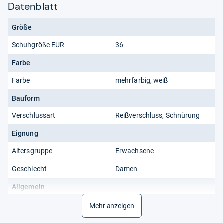
Datenblatt
Größe
Schuhgröße EUR
36
Farbe
Farbe
mehrfarbig, weiß
Bauform
Verschlussart
Reißverschluss, Schnürung
Eignung
Altersgruppe
Erwachsene
Geschlecht
Damen
Allgemein
Produkttyp
Slip-Ons, Sneaker Low
Mehr anzeigen
item_group_id
1900454319