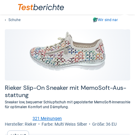
Schuhe
Wir sind nachhaltig
Suc
Geben
Sie
mindest
drei
Zeichen
ein.
Vorschl
erschei
automat
Rie­ker Slip-​On Snea­ker mit Memo­Soft-​Aus­
und
stat­tung
lassen
Sneaker low, bequemer Schlupfschuh mit gepolsterter MemoSoft-Innensohle
sich
für optimalen Komfort und Dämpfung.
mit
den
321 Meinungen
4,5
Her­stel­ler: Rieker
Farbe: Multi Weiss Silber
Größe: 36 EU
Pfeiltas
von
auswähl
5