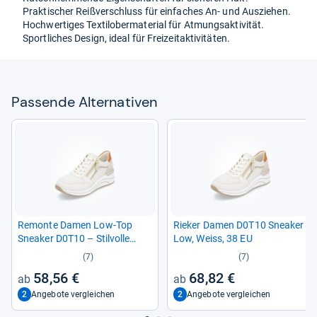
Prak­ti­scher Reiß­ver­schluss für ein­fa­ches An-​ und Aus­zie­hen.
Hoch­wer­ti­ges Tex­ti­lo­ber­ma­te­rial für Atmungs­ak­ti­vi­tät.
Sport­li­ches Design, ideal für Frei­zeitak­ti­vi­tä­ten.
Pas­sende Alter­na­ti­ven
Remonte Damen Low-​Top
Rie­ker Damen D0T10 Snea­ker
Snea­ker D0T10 – Stil­volle
Low, Weiss, 38 EU
Halb­schuhe mit Pla­teau
(7)
(7)
58,56 €
68,82 €
2
2
Angebote vergleichen
Angebote vergleichen