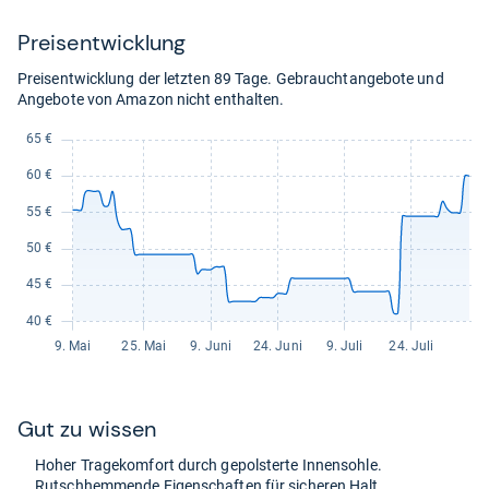
kaufen.
Preis­ent­wick­lung
Preisentwicklung der letzten 89 Tage. Gebrauchtangebote und
Angebote von Amazon nicht enthalten.
Gut zu wis­sen
Hoher Tra­ge­kom­fort durch gepols­terte Innen­sohle.
Rutsch­hem­mende Eigen­schaf­ten für siche­ren Halt.