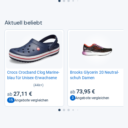
Aktu­ell beliebt
Crocs Croc­band Clog Mari­ne­
Brooks Gly­ce­rin 20 Neu­tral­
blau für Uni­sex-​Erwach­sene
schuh Damen
(44k+)
73,95 €
27,11 €
3
Angebote vergleichen
15
Angebote vergleichen