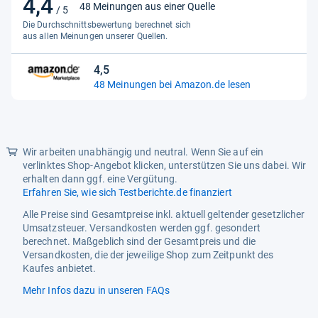
4,4
4,4
48 Meinungen aus einer Quelle
/ 5
von
Die Durchschnittsbewertung berechnet sich
5
aus allen Meinungen unserer Quellen.
Sternen
4,5
4,5
48 Meinungen bei Amazon.de lesen
von
5
Sternen
Wir arbeiten unabhängig und neutral. Wenn Sie auf ein
verlinktes Shop-Angebot klicken, unterstützen Sie uns dabei. Wir
erhalten dann ggf. eine Vergütung.
Erfahren Sie, wie sich Testberichte.de finanziert
Alle Preise sind Gesamtpreise inkl. aktuell geltender gesetzlicher
Umsatzsteuer. Versandkosten werden ggf. gesondert
berechnet. Maßgeblich sind der Gesamtpreis und die
Versandkosten, die der jeweilige Shop zum Zeitpunkt des
Kaufes anbietet.
Mehr Infos dazu in unseren FAQs