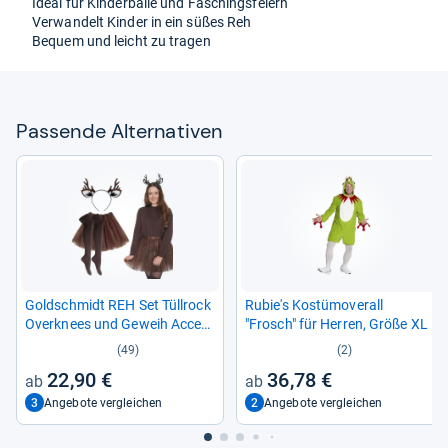
Ideal für Kin­der­bälle und Faschings­fei­ern
Ver­wan­delt Kin­der in ein süßes Reh
Bequem und leicht zu tra­gen
Pas­sende Alter­na­ti­ven
Gold­schmidt REH Set Tüll­rock
Rubie's Kostü­mo­ver­all
Over­knees und Geweih Acces­
"Frosch" für Her­ren, Größe XL
soires Tutu
(49)
(2)
22,90 €
36,78 €
3
2
Angebote vergleichen
Angebote vergleichen