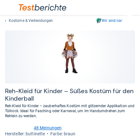
Kostüme & Verkleidungen
Wir sind nachhaltig
Suc
Geben
Sie
mindest
drei
Zeichen
ein.
Vorschl
erschei
automat
Reh-​Kleid für Kin­der – Süßes Kostüm für den
und
Kin­der­ball
lassen
Reh-Kleid für Kinder – zauberhaftes Kostüm mit glitzernder Applikation und
sich
Tüllrock. Ideal für Fasching oder Karneval, um im Handumdrehen zum
mit
Rehlein zu werden.
den
48 Meinungen
Pfeiltas
4,4
Her­stel­ler: buttinette
Farbe: braun
von
auswähl