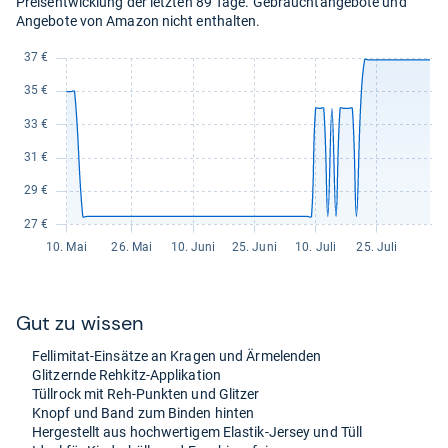
Preisentwicklung der letzten 89 Tage. Gebrauchtangebote und
Angebote von Amazon nicht enthalten.
Gut zu wis­sen
Fel­li­mi­tat-​Ein­sätze an Kra­gen und Ärme­len­den
Glit­zernde Reh­kitz-​Appli­ka­tion
Tüll­rock mit Reh-​Punk­ten und Glit­zer
Knopf und Band zum Bin­den hin­ten
Her­ge­stellt aus hoch­wer­ti­gem Elas­tik-​Jer­sey und Tüll