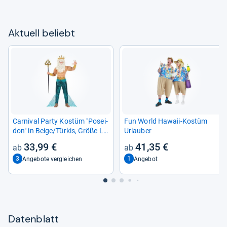
Aktu­ell beliebt
Car­ni­val Party Kostüm "Posei­
Fun World Hawaii-​Kostüm
don" in Beige/Tür­kis, Größe L
Urlau­ber
für Her­ren
33,99 €
41,35 €
3
1
Angebote vergleichen
Angebot
Datenblatt