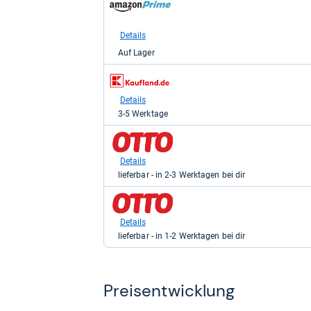
Shop:
bei
Amazon.de
Details
für
Auf Lager
110,50
kaufen.
zum
Shop:
bei
Details
Kaufland
3-5 Werktage
für
119,60
zum
kaufen.
Shop:
bei
Details
OTTO
lieferbar - in 2-3 Werktagen bei dir
für
129,90
zum
kaufen.
Shop:
bei
Details
OTTO
lieferbar - in 1-2 Werktagen bei dir
für
130,00
kaufen.
Preis­ent­wick­lung