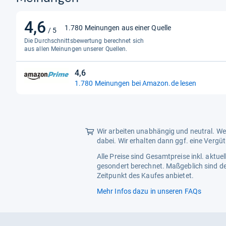
4,6
4,6
1.780 Meinungen aus einer Quelle
/ 5
von
Die Durchschnittsbewertung berechnet sich
5
aus allen Meinungen unserer Quellen.
Sternen
4,6
4,6
1.780 Meinungen bei Amazon.de lesen
von
5
Sternen
Wir arbeiten unabhängig und neutral. Wen
dabei. Wir erhalten dann ggf. eine Vergü
Alle Preise sind Gesamtpreise inkl. aktu
gesondert berechnet. Maßgeblich sind de
Zeitpunkt des Kaufes anbietet.
Mehr Infos dazu in unseren FAQs