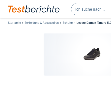
Geben
Sie
Startseite
Bekleidung & Accessoires
Schuhe
Legero Damen Tanaro 5.0
mindestens
drei
Zeichen
ein.
Vorschläge
erscheinen
automatisch
und
lassen
sich
mit
den
Pfeiltasten
auswählen.