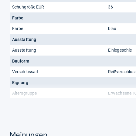
Schuhgröße EUR
36
Farbe
Farbe
blau
Ausstattung
Ausstattung
Einlegesohle
Bauform
Verschlussart
Reißverschlus
Eignung
Altersgruppe
Erwachsene, K
Meinungen