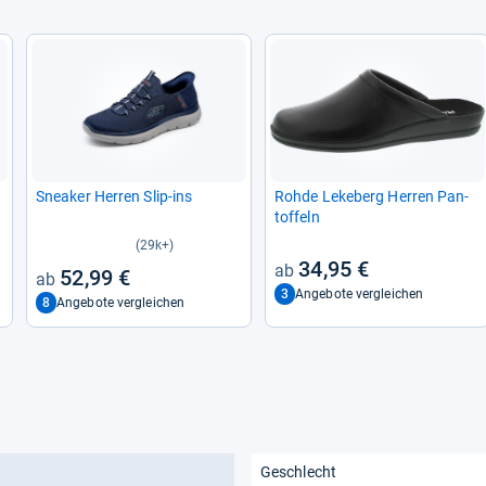
Snea­ker Her­ren Slip-​ins
Rohde Leke­berg Her­ren Pan­
tof­feln
(29k+)
34,95 €
52,99 €
3
Angebote vergleichen
8
Angebote vergleichen
Geschlecht