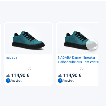
nächste
nagaba
NAGABA Damen Snea­ker
Halb­schuhe aus Echt­le­der in
Tür­kis, Größe 38
(6)
(6)
114,90 €
114,90 €
1
1
Angebot
Angebot