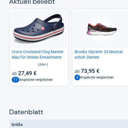
Aktu­ell beliebt
Crocs Croc­band Clog Mari­ne­
Brooks Gly­ce­rin 20 Neu­tral­
blau für Uni­sex-​Erwach­sene
schuh Damen
(44k+)
73,95 €
27,49 €
3
Angebote vergleichen
11
Angebote vergleichen
Datenblatt
Größe