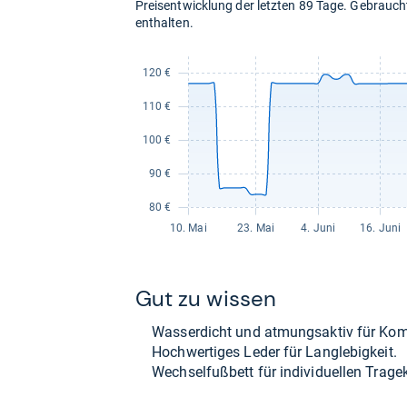
Preisentwicklung der letzten 89 Tage. Gebrau
enthalten.
Gut zu wis­sen
Was­ser­dicht und atmungs­ak­tiv für Kom­
Hoch­wer­ti­ges Leder für Lang­le­big­keit.
Wech­sel­fuß­bett für indi­vi­du­el­len Tra­ge