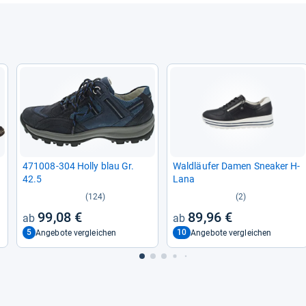
471008-​304 Holly blau Gr.
Wald­läu­fer Damen Snea­ker H-​
42.5
Lana
(124)
(2)
99,08 €
89,96 €
5
10
Angebote vergleichen
Angebote vergleichen