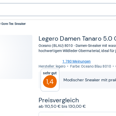
 Gore-Tex Sneaker
Legero Damen Tanaro 5.0 G
Oceano (BLAU) 8010 - Damen-Sneaker mit wass
hochwertigem Wildleder-Obermaterial, ideal für 
1.780 Meinungen
4,6
Her­stel­ler: legero
Farbe: Oceano Blau 8010
von
Sehr gut
5
Sternen
Modischer Sneaker mit pra
1,4
Preis­ver­gleich
ab 110,50 € bis 130,00 €
zum