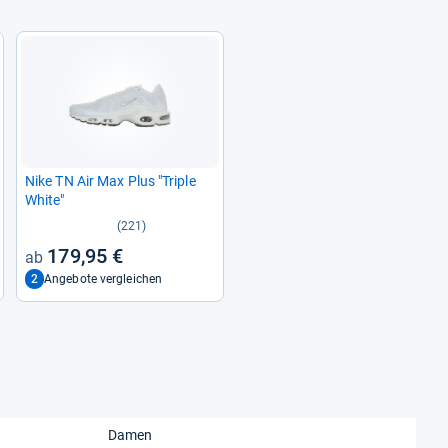
Nike TN Air Max Plus "Tri­ple
White"
(221)
179,95 €
2
Angebote vergleichen
Damen