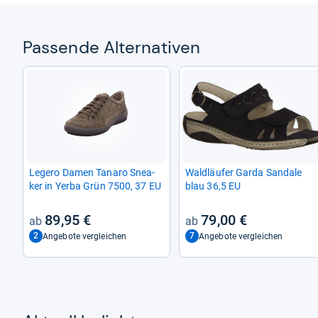
Pas­sende Alter­na­ti­ven
Legero Damen Tanaro Snea­
Wald­läu­fer Garda San­dale
ker in Yerba Grün 7500, 37 EU
blau 36,5 EU
89,95 €
79,00 €
2
7
Angebote vergleichen
Angebote vergleichen