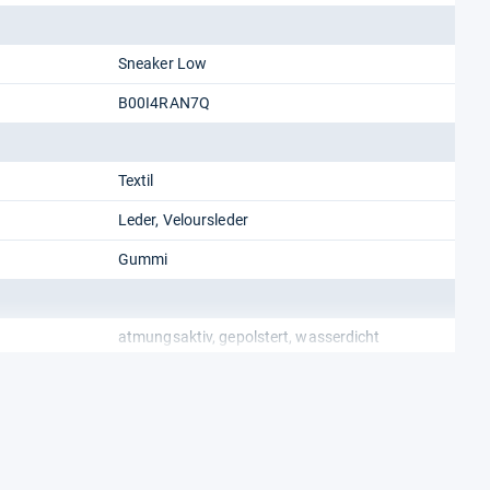
Sneaker Low
B00I4RAN7Q
Textil
Leder, Veloursleder
Gummi
atmungsaktiv, gepolstert, wasserdicht