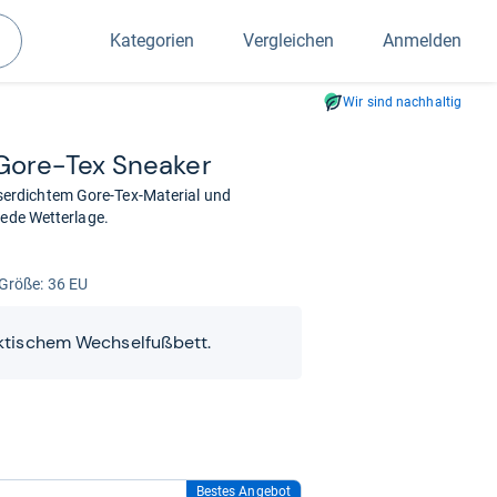
Kategorien
Vergleichen
Anmelden
Suchen
Wir sind nachhaltig
ore-​Tex Snea­ker
erdichtem Gore-Tex-Material und
jede Wetterlage.
Größe: 36 EU
ktischem Wechselfußbett.
Bestes Angebot