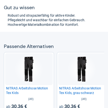
Gut zu wis­sen
Robust und stra­pa­zier­fä­hig für aktive Kin­der.
Pfle­ge­leicht und wasch­bar für ein­fa­chen Gebrauch.
Hoch­wer­tige Mate­ri­al­kom­bi­na­tion für Kom­fort.
Pas­sende Alter­na­ti­ven
NITRAS Arbeits­hose Motion
NITRAS Arbeits­hose Motion
Tex Kids
Tex Kids, grau-​schwarz
(49)
(49)
30,36 €
30,36 €