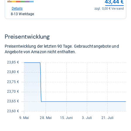
43,44 €
kaufen.
Shop:
bei
Details
zzgl. 0,00 € Versand
galaxus
8-13 Werktage
für
43,44
kaufen.
Preis­ent­wick­lung
Preisentwicklung der letzten 90 Tage. Gebrauchtangebote und
Angebote von Amazon nicht enthalten.