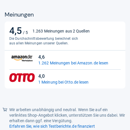
Meinungen
4,5
4,5
1.263 Meinungen aus 2 Quellen
/ 5
von
Die Durchschnittsbewertung berechnet sich
5
aus allen Meinungen unserer Quellen.
Sternen
4,6
4,6
1.262 Meinungen bei Amazon.de lesen
von
5
4,0
Sternen
4,0
1 Meinung bei Otto.de lesen
von
5
Sternen
Wir arbeiten unabhängig und neutral. Wenn Sie auf ein
verlinktes Shop-Angebot klicken, unterstützen Sie uns dabei. Wir
erhalten dann ggf. eine Vergütung.
Erfahren Sie, wie sich Testberichte.de finanziert