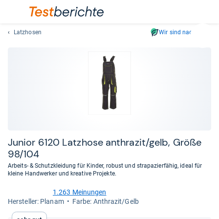
Latzhosen
Wir sind nachhaltig
Suc
Geben
Sie
mindest
drei
Zeichen
ein.
Vorschl
erschei
automat
Junior 6120 Latz­hose anthra­zit/gelb, Größe
und
98/104
lassen
Arbeits- & Schutzkleidung für Kinder, robust und strapazierfähig, ideal für
sich
kleine Handwerker und kreative Projekte.
mit
den
1.263 Meinungen
4,5
Her­stel­ler: Planam
Farbe: Anthrazit/Gelb
Pfeiltas
von
auswähl
5