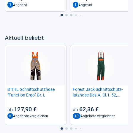
1
1
Angebot
Angebot
Aktu­ell beliebt
STIHL Schnitt­schutz­hose
Forest Jack Schnitt­schutz­
"Func­tion Ergo" Gr. L
latz­hose Des.A, Cl.1, 52,
grün/orange
127,90 €
62,36 €
5
10
Angebote vergleichen
Angebote vergleichen