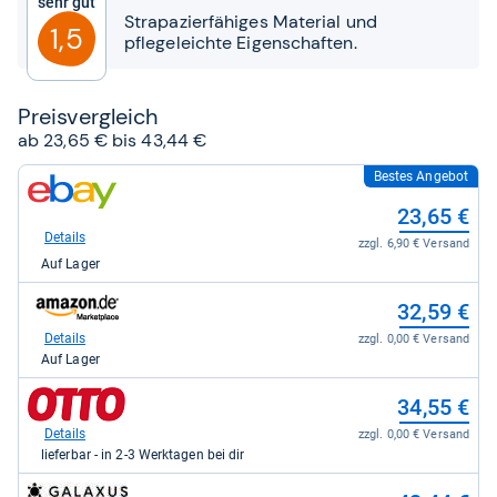
Sehr gut
Sternen
Strapazierfähiges Material und
1,5
pflegeleichte Eigenschaften.
Preis­ver­gleich
ab 23,65 € bis 43,44 €
Bestes Angebot
zum
Shop:
23,65 €
bei
eBay
Details
zzgl. 6,90 € Versand
für
Auf Lager
23,65
kaufen.
zum
32,59 €
Shop:
bei
Details
zzgl. 0,00 € Versand
Amazon.de
Auf Lager
für
32,59
zum
34,55 €
kaufen.
Shop:
bei
Details
zzgl. 0,00 € Versand
Otto.de
lieferbar - in 2-3 Werktagen bei dir
für
34,55
zum