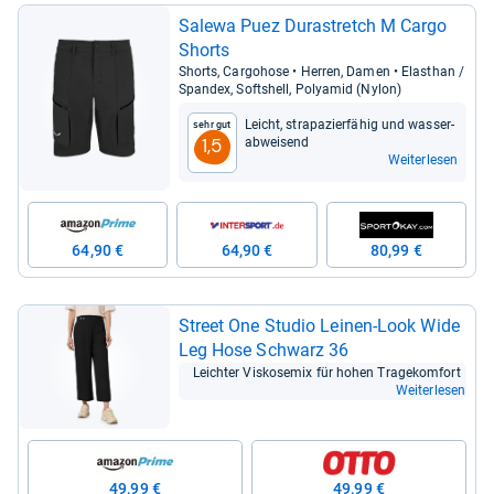
Salewa Puez Dura­st­retch M Cargo
Shorts
Shorts, Carg­o­hose • Her­ren, Damen • Elasthan /
Span­dex, Softs­hell, Poly­amid (Nylon)
Leicht, stra­pa­zier­fä­hig und was­ser­
Sehr gut
ab­wei­send
1,5
Weiterlesen
64,90 €
64,90 €
80,99 €
Street One Stu­dio Lei­nen-​Look Wide
Leg Hose Schwarz 36
Leich­ter Vis­ko­se­mix für hohen Tra­ge­kom­fort
Weiterlesen
49,99 €
49,99 €