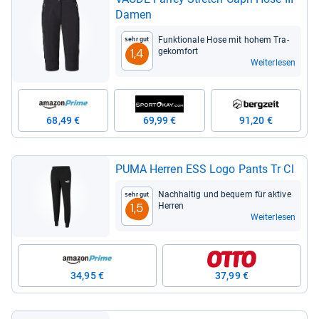
Damen
Funk­tio­nale Hose mit hohem Tra­
Sehr gut
ge­kom­fort
1,4
Weiterlesen
68,49 €
69,99 €
91,20 €
PUMA Her­ren ESS Logo Pants Tr Cl
Nach­hal­tig und bequem für aktive
Sehr gut
Her­ren
1,5
Weiterlesen
34,95 €
37,99 €