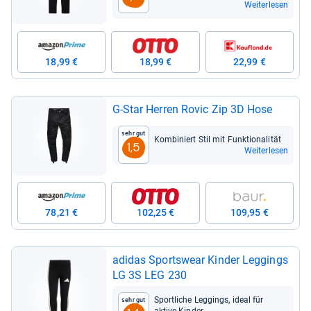
Weiterlesen
18,99 €
18,99 €
22,99 €
G-​Star Her­ren Rovic Zip 3D Hose
Sehr gut
Kom­bi­niert Stil mit Funk­tio­na­li­tät
1,5
Weiterlesen
78,21 €
102,25 €
109,95 €
adi­das Sports­wear Kin­der Leg­gings
LG 3S LEG 230
Sport­li­che Leg­gings, ideal für
Sehr gut