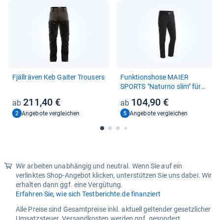
Fjäll­rä­ven Keb Gai­ter Trou­sers
Funk­ti­ons­hose MAIER
SPORTS "Naturno slim" für
Her­ren
211,40 €
104,90 €
2
5
Angebote vergleichen
Angebote vergleichen
Wir arbeiten unabhängig und neutral. Wenn Sie auf ein
verlinktes Shop-Angebot klicken, unterstützen Sie uns dabei. Wir
erhalten dann ggf. eine Vergütung.
Erfahren Sie, wie sich Testberichte.de finanziert
Alle Preise sind Gesamtpreise inkl. aktuell geltender gesetzlicher
Umsatzsteuer. Versandkosten werden ggf. gesondert