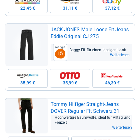
22,45 €
31,11 €
37,12 €
JACK JONES Male Loose Fit Jeans
Eddie Ori­gi­nal CJ 275
Sehr gut
Baggy Fit für einen läs­si­gen Look
1,5
Weiterlesen
35,99 €
35,99 €
46,30 €
Tommy Hil­fi­ger Straight-​Jeans
DOVER Regu­lar Fit Schwarz 31
Hoch­wer­tige Baum­wolle, ideal für All­tag und
Frei­zeit
Weiterlesen