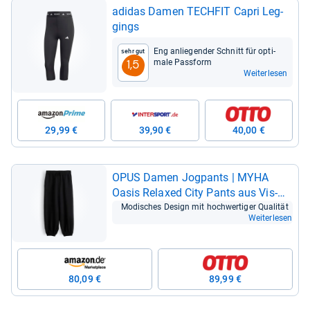
adi­das Damen TECH­FIT Capri Leg­
gings
Eng anlie­gen­der Schnitt für opti­
Sehr gut
male Pass­form
1,5
Weiterlesen
29,99 €
39,90 €
40,00 €
OPUS Damen Jog­pants | MYHA
Oasis Rela­xed City Pants aus Vis­
kose Lei­nen Mix Schwarz, Größe 34
Modi­sches Design mit hoch­wer­ti­ger Qua­li­tät
Weiterlesen
80,09 €
89,99 €