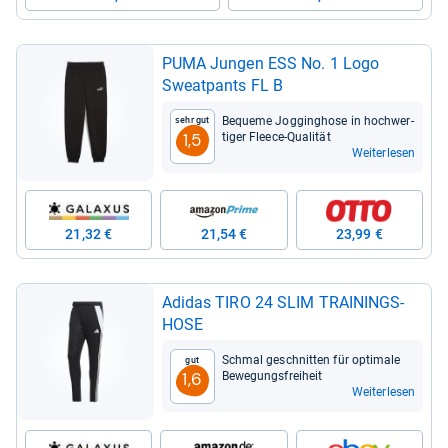
PUMA Jun­gen ESS No. 1 Logo
Sweat­pants FL B
Bequeme Jog­ging­hose in hoch­wer­
Sehr gut
ti­ger Fleece-​Qua­li­tät
1,5
Weiterlesen
21,32 €
21,54 €
23,99 €
Adi­das TIRO 24 SLIM TRAI­NINGS­
HOSE
Schmal geschnit­ten für opti­male
Gut
Bewe­gungs­frei­heit
1,6
Weiterlesen