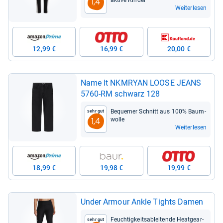
aktive Kin­der
1,4
Weiterlesen
12,99 €
16,99 €
20,00 €
Name It NKM­RYAN LOOSE JEANS
5760-​RM schwarz 128
Beque­mer Schnitt aus 100% Baum­
Sehr gut
wolle
1,4
Weiterlesen
18,99 €
19,98 €
19,99 €
Under Armour Ankle Tights Damen
Feuch­tig­keits­ablei­tende Heat­gear-​
Sehr gut