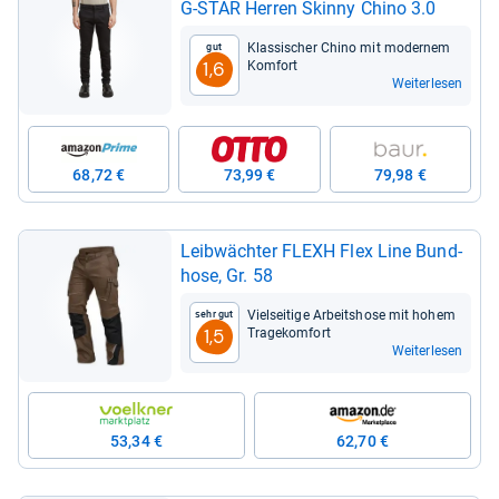
G-​STAR Her­ren Skinny Chino 3.0
Klas­si­scher Chino mit moder­nem
Gut
Kom­fort
1,6
Weiterlesen
68,72 €
73,99 €
79,98 €
Leib­wäch­ter FLEXH Flex Line Bund­
hose, Gr. 58
Viel­sei­tige Arbeits­hose mit hohem
Sehr gut
Tra­ge­kom­fort
1,5
Weiterlesen
53,34 €
62,70 €