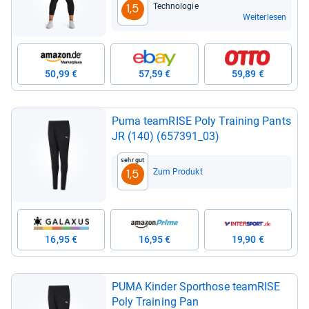
Tech­no­lo­gie
1,5
Weiterlesen
50,99 €
57,59 €
59,89 €
Puma team­RISE Poly Trai­ning Pants
JR (140) (657391_03)
Sehr gut
Zum Produkt
1,5
16,95 €
16,95 €
19,90 €
PUMA Kin­der Sport­hose team­RISE
Poly Trai­ning Pan